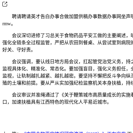
聘请聘请英才告白办事合做加盟供稿办事数据办事网坐声明
rmw。
会议深切进修了习总关于食物药品平安工做的主要阐述，听取
强化全链条全过程监管，严把从农田到餐桌、从尝试室到病院
好关、守好责。
会议强调，要认线日地方局会议，扛起管党治党义务，持之以
监视具体化、精准化、常态化。要加强盲目，强化义务担任，
监视，让轨制越扎越紧、越扎越密。要坚持不懈把反斗争向纵
殖的土壤和前提。要从严从实加强纪检监察机关本身扶植，持
会议审议并准绳通过了《关于鞭策城市高质量成长的实施看
口，加速扶植具有江西特色的现代化人平易近城市。