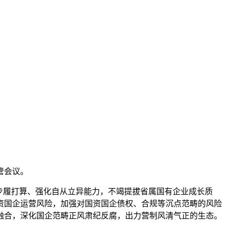
管会议。
步履打算、强化自从立异能力，不竭提拔省属国有企业成长质
资国企运营风险，加强对国资国企债权、合规等沉点范畴的风险
融合，深化国企范畴正风肃纪反腐，出力营制风清气正的生态。