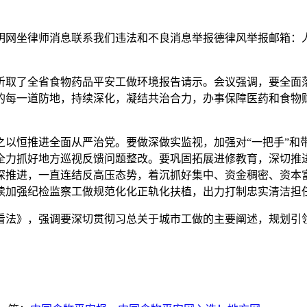
网坐律师消息联系我们违法和不良消息举报德律风举报邮箱：人
了全省食物药品平安工做环境报告请示。会议强调，要全面落
的每一道防地，持续深化，凝结共治合力，办事保障医药和食物
恒推进全面从严治党。要做深做实监视，加强对“一把手”和
全力抓好地方巡视反馈问题整改。要巩固拓展进修教育，深切推
深推进，一直连结反高压态势，着沉抓好集中、资金稠密、资本富
续加强纪检监察工做规范化化正轨化扶植，出力打制忠实清洁担
法》，强调要深切贯彻习总关于城市工做的主要阐述，规划引领