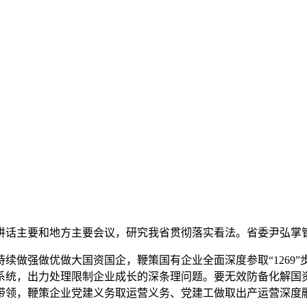
讲话主要和地方主要会议，研究我省贯彻落实看法。省委尹弘掌
做强做优做大国资国企，鞭策国有企业全面深度参取“1269”
系统，出力处理限制企业成长的深条理问题。要无效防备化解国
带领，鞭策企业党建义务取运营义务、党建工做取出产运营深度