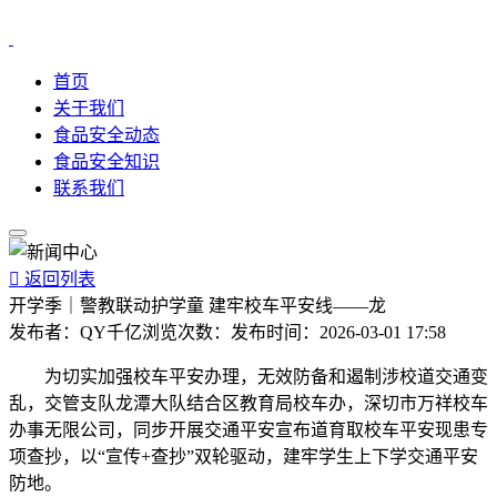
首页
关于我们
食品安全动态
食品安全知识
联系我们

返回列表
开学季｜警教联动护学童 建牢校车平安线——龙
发布者：
QY千亿
浏览次数：
发布时间：
2026-03-01 17:58
为切实加强校车平安办理，无效防备和遏制涉校道交通变
乱，交管支队龙潭大队结合区教育局校车办，深切市万祥校车
办事无限公司，同步开展交通平安宣布道育取校车平安现患专
项查抄，以“宣传+查抄”双轮驱动，建牢学生上下学交通平安
防地。