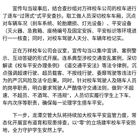
宣传勾当竣事后，结合查抄组对万祥校车公司的校车进行
了逐车“过筛式”式平安查抄。取工做人员深切校车车厢，沉点
对车辆车况（刹车系统、轮胎磨损、灯光设备）、平安设备
（灭火器、急救箱、座椅编号及固定安拆、平安标识等环境进
行一一核查；同时，对校车驾驶人天分、车辆年检记实。
正在万祥校车公司会议室，宣传勾当以集中宣讲、案例警
示、互动答疑的形式开展。连系典型涉校交通变乱案例，深切
解读《校车平安办理条例》《道交通平安法》等法令律例，沉
点强调超速行驶、超员载客、不按线行驶、委靡驾驶等违法行
为的严沉风险及法令后果。同时，针对校车驾驶人及随车人员
的岗亭职责，明白要求驾驶人严酷恪守交通法则，做到“不超
速、不超员、不酒驾、不违规”，人员切实履行学生上下车、
车内次序等职责，确保每一论理学生搭车平安。
下一步，龙潭交管大队将持续加大校车平安监管力度，常
态化开展宣布道育和现患排查，以“零”的立场建牢校车平安防
地，全力守护学生安然上学。