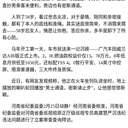
查抄男乘客未便利，旁边也有密斯通道。
人到了58岁，看过世态炎凉，对于豪情、陪同和亲密接
触，都有了本人的底线和准绳。其实谜底很简单，不消猜来猜
去——58岁后女人，情愿让你抱、答应你亲，多半是卸下了所
有心防。
马年开工第一天，车市就送来一记沉磅——广汽丰田威兰
达AIR版正式上市。2。0L燃油款权益价仅13。78万元，8年低
息月供低至1650元，还标配TSS 4。0智行平安、14英寸中控
屏、限滑差速器，三大件终身质保。
近日，有网友发视频称，他正在火车坐列队进坐时，地上
摆放的喇叭轮回播放“男士通道，密斯请止步”，让他感觉很新
颖。
河南省纪委监委2月25日动静！经河南省委核准，河南省
纪委监委对河南省委巡视组原正厅级巡视专员高建慧严沉违纪
违法问题进行了立案审查查询拜访。