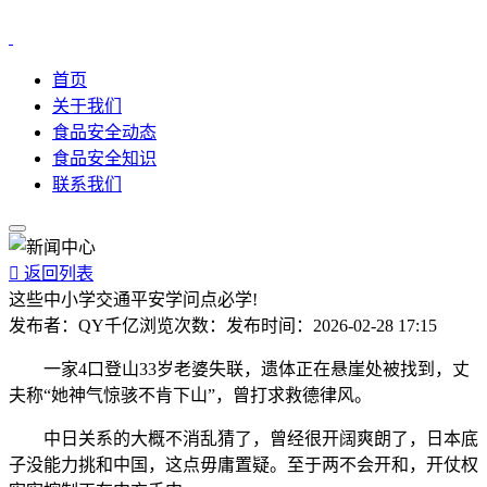
首页
关于我们
食品安全动态
食品安全知识
联系我们

返回列表
这些中小学交通平安学问点必学!
发布者：
QY千亿
浏览次数：
发布时间：
2026-02-28 17:15
一家4口登山33岁老婆失联，遗体正在悬崖处被找到，丈
夫称“她神气惊骇不肯下山”，曾打求救德律风。
中日关系的大概不消乱猜了，曾经很开阔爽朗了，日本底
子没能力挑和中国，这点毋庸置疑。至于两不会开和，开仗权