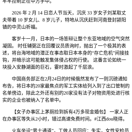
牢牢控制正在中方手中。
2026 年 2 月 14 日恋人节当天，沉庆 33 岁女子刘某取丈
夫带着 10 岁女儿、8 岁儿子，特地从沉庆赶到河南登封颍阳
镇的中灵山祈福。
客岁十一月，日本的一场答辩让整个东亚地域的空气突然
凝固。 时任辅弼正在回覆议员质询时，抛出了一个极其的表
述，将台海地域的潜正在事态取日本本身的“存亡危机”间接挂
钩，并暗示这可能触发集体侵占权的行使。 这番言论如统一
块投入安静湖面的巨石，霎时激起了千层浪。
中国商务部正在2月24日的时候俄然发布了一则沉磅通知
布告，将日本的20家最焦点的军工实体给列入到了出口管制的
名单傍边，除此之外还有别的20家没有法子对物资用处进行核
实的企业也被纳入了名单中。
【女子办事区上茅厕捡到拆有4万多现金婚包】 一家人正
在办事区等失从2小时，错过高速免费时间。#江西dou晓得。
火车坐设“男士通道”，工做人员回应：失实，女性安检员