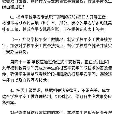
取者或目击者、具体行为等要素领会事务全貌，揣度事务发生
缘由和过程！
6。指点学校平安专兼职干部和各部分担任人开展工做，
按期不按期查抄遍地（科）室、部分、岗亭的平安防备和现患
排查工做，并成立平安现患台账，正在相关记实表上签字。
（一）控制学校平安工做情况，制定学校平安工做查核方
针，加强对学校平安工做查抄指点，督促学校成立健全并落实
平安办理轨制。
第四十一条 学校应通过渐进式平安教育，正在长儿园和
九年权利教育期间完成对学生的根基平安学问取技术的普及使
命，确保学生控制取春秋阶段相顺应的根基平安学问、避险逃
生能力以及自救互救技术。
4。按照上级要求，根据相关法令律例，不竭完美、成立
健全学校平安工做办理轨制，组织制定、修订各类突发事务应
急预案。
对经查询拜访认定实施的学生，学校学生管理委员会要按