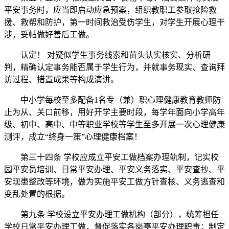
平安事务时，应当即启动应急预案，组织教职工参取抢险救
援、救帮和防护，第一时间救治受伤学生，对学生开展心理干
涉，妥帖做好善后工做。
认定！ 对疑似学生事务线索和苗头认实核实、分析研
判，精确认定事务能否属于学生行为，并就事务现实、查询拜
访过程、措置成果等构成演讲。
中小学每校至多配备1名专（兼）职心理健康教育教师防
止为从、关口前移，用好开学主要时段，每学年面向小学高年
级、初中、高中、中等职业学校等学生至多开展一次心理健康
测评，成立“终身一策”心理健康档案！
第三十四条 学校应成立平安工做档案办理轨制，记实校
园平安员培训、日常平安办理、平安义务落实、平安查抄、平
安现患整改等环境，做为实施平安工做方针查核、义务逃查和
变乱处置的根据。
第九条 学校设立平安办理工做机构（部分），统筹担任
学校日常平安办理工做，督促落实各岗亭平安办理职责；制定