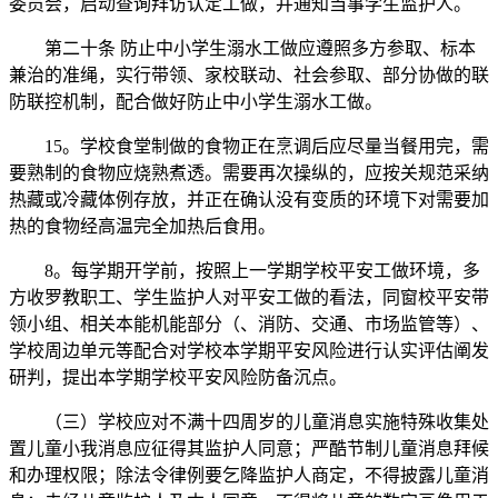
委员会，启动查询拜访认定工做，并通知当事学生监护人。
第二十条 防止中小学生溺水工做应遵照多方参取、标本
兼治的准绳，实行带领、家校联动、社会参取、部分协做的联
防联控机制，配合做好防止中小学生溺水工做。
15。学校食堂制做的食物正在烹调后应尽量当餐用完，需
要熟制的食物应烧熟煮透。需要再次操纵的，应按关规范采纳
热藏或冷藏体例存放，并正在确认没有变质的环境下对需要加
热的食物经高温完全加热后食用。
8。每学期开学前，按照上一学期学校平安工做环境，多
方收罗教职工、学生监护人对平安工做的看法，同窗校平安带
领小组、相关本能机能部分（、消防、交通、市场监管等）、
学校周边单元等配合对学校本学期平安风险进行认实评估阐发
研判，提出本学期学校平安风险防备沉点。
（三）学校应对不满十四周岁的儿童消息实施特殊收集处
置儿童小我消息应征得其监护人同意；严酷节制儿童消息拜候
和办理权限；除法令律例要乞降监护人商定，不得披露儿童消