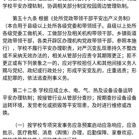
学校平安办理轨制，协调相关部分制定校园周边管理轨制。
第五十九条 根据《处所党政带领干部平安出产义务制》
（本合用于县级以上处所各级党委和带领班子。县级以上处所
各级党委工做机关、工做部分及相关机构带领干部，乡镇街道
党政带领干部，各类开辟区办理机构党政带领干部，参照本施
行），学校不履行平安办理职责，对严沉变乱现患持久不整改
或不采纳无效办法的，相关从管部分应责令其期限更正；拒不
更正或有下列景象之一的，应对学校担任人和其他间接义务人
赐与党纪、政纪或行政处分；形成平安变乱的，庄重逃责；形
成犯罪的，依法逃查刑事义务。
第二十二条 学校应成立水、电、气、热及设备设备运转
平安办理轨制；按接管行业从管部分查抄；按期查抄设备设备
运转环境，发觉老化或损毁等平安现患，及时进行维修或改
换。
（一）按学校专项突发事务应急预案启动应急响应，应急
批示、医疗救帮、消息（舆情）办理，后勤保障、家眷欢迎、