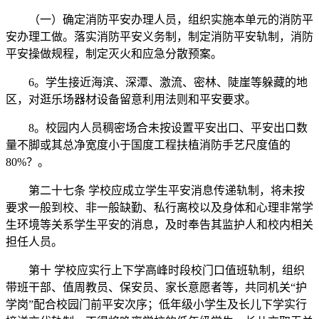
（一）确定消防平安办理人员，组织实施本单元的消防平
安办理工做。落实消防平安义务制，制定消防平安轨制，消防
平安操做规程，制定灭火和应急分散预案。
6。学生接近海滨、深潭、激流、密林、陡崖等躲藏的地
区，对逛乐场器材设备留意利用法则和平安要求。
8。校园内人员稠密场合未按设置平安出口、平安出口数
量不脚或其总净宽度小于国度工程扶植消防手艺尺度值的
80%？。
第二十七条 学校应成立学生平安消息传递轨制，将未按
要求一般到校、非一般缺勤、私行离校以及身体和心理非常学
生环境等关系学生平安的消息，及时奉告其监护人和校内相关
担任人员。
第十 学校应实行上下学高峰时段校门口值班轨制，组织
带班干部、值周教员、保安员、家长意愿者等，共同机关“护
学岗”配合校园门前平安次序；低年级小学生及长儿下学实行