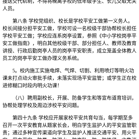
接送交代轨制，不得将晚离学校的低年级学生、长儿交取无关
人员。
第八条 学校党组织、校长是学校平安工做第一义务人。
校长间接分担平安工做，学校可设一名校级干部协帮校长担任
学校平安工做；学校应连系岗亭设置，参照《中小学校岗亭平
安工做指南》，明白其他校级干部、部分担任人、教师及教育
讲授、行政后勤岗亭人员的岗亭平安职责，成立笼盖全体教人
员工的岗亭平安工做办理义务系统。
5。校内施工实施电焊、气焊、切割、利用喷灯等明火功
课未打点动火审批手续，未落实现场平安监管；或学生正在校
进修糊口时段内明火功课！
（八）聘用副校长，开展、防备学生和等宣布道育培训，
协帮处理学校及周边涉校平安问题。
第四十九条 学校应开展家校平安共育勾当，每学期至多
召开一次平安教育从题家长会，明白学生监护人的平安监管职
责；通过多种宣传渠道向学生及监护人推送交通平安、用火平