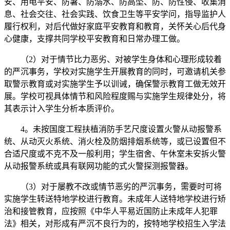
安、用电平安、防暑、防溺水、防高坠、防、防性侵、收集消
息、社会交往、社会实践、饮食卫生等平安学问，指导监护人
履行权利，对后代做好家庭平安教育和教育，关怀关心后代身
心健康，支撑共同学校平安教育和日常办理工做。
（2）对于情节比力恶劣、对被学生身体和心理形成较着
的严沉事务，学校对实施学生开展教育的同时，可邀请机关参
取警示教育或对实施学生予以训诫，确保警示教育工做无效开
展。学校可视具体情节和风险程度赐与实施学生规律处分，将
其表示计入学生分析本质评价。
4。未按国度工程扶植消防手艺尺度设置火警从动报警系
统、从动灭火系统、消火栓及防烟排烟系统等，或已设置但不
合适尺度或不克不及一般利用；学生宿舍、午休室未安拆火警
从动报警系统或具有联网功能的式火警探测报警器。
（3）对于屡教不改或情节恶劣的严沉事务，需要时可将
实施学生转送特地学校进行教育。未成年人送特地学校进行矫
治和接管教育，应按照《中华人平易近国防止未成年人犯罪
法》相关，对形成有严沉不良行为的，按特地学校招生入学法