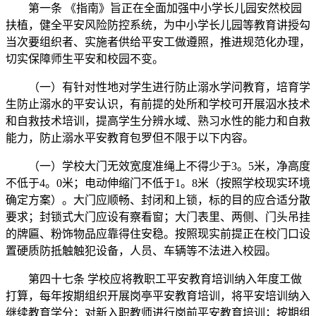
第一条 《指南》旨正在全面加强中小学长儿园安然校园
扶植，健全平安风险防控系统，为中小学长儿园等教育讲授勾
当次要组织者、实施者供给平安工做遵照，推进规范化办理，
切实保障师生平安和校园不变。
（一）有针对性地对学生进行防止溺水学问教育，培育学
生防止溺水的平安认识，有前提的处所和学校可开展泅水技术
和自救技术培训，提高学生分辨水域、熟习水性的能力和自救
能力，防止溺水平安教育包罗但不限于以下内容。
（一）学校大门无效宽度准绳上不得少于3。5米，净高度
不低于4。0米；电动伸缩门不低于1。8米（按照学校现实环境
确定方案）。大门应顺畅、封闭和上锁，标的目的应合适分散
要求；封锁式大门应设有察看窗；大门表里、两侧、门头吊挂
的牌匾、粉饰物品应靠得住安稳。按照现实前提正在校门口设
置硬质防抵触触犯设备，人员、车辆等不法进入校园。
第四十七条 学校应将教职工平安教育培训纳入年度工做
打算，每年按期组织开展岗亭平安教育培训，将平安培训纳入
继续教育学分；对新入职教师进行岗前平安教育培训；按期组