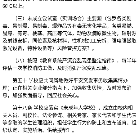
60℃以上。
（三）未成立尝试室（实训场合）主要源（包罗各类剧
毒、易制爆、易制毒、爆炸品等有毒无害化学品，各类易燃、
易爆、有毒、梗塞、高压等气体，动物及病原微生物，辐射源
及射线安拆，同位素及核材料，性机械加工安拆，强电强磁取
激光设备，特种设备等）风险管控方案？。
（八）按照《教育系统严沉变乱现患鉴定指南》，每半年
评估一次学校消防工做，及时消弭严沉变乱现患。
第五十 学校应共同属地做好平安突发事务收集舆情办
理；正在相关专业部分指点下，加强收集舆情，及时发布消
息，加强反面指导，回应社会关心。
第十八条 学校应落实《未成年人学校》，成立由校内相
关人员、副校长、法令参谋、相关专家、家长代表和学生代表
等参取的学生管理组织，担任学生行为的防止和宣布道育、组
织认定、实施矫治、供给援帮？。