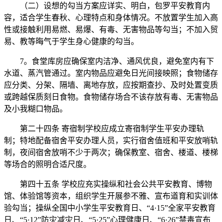
（二）设想的勾当方案应详实、明白，包罗平安教育内
容，适合学生春秋、心理特点和身体情况。不放置学生加入高
性或接触利用易燃、易爆、有毒、无害物品等勾当；不加入贸
易、教等晦气于学生身心健康的勾当。
7。食堂库房应确保室内洁净、通风优良，避免室内有下
水道、蒸汽管通过。室内物品应避免日光间接映照；食物储存
应分类、分架、隔墙、离地存放，应按期查抄、及时处置变质
或跨越保质刻日食物。食物储存场合不该存放有毒、无害物品
及小我糊口物品。
第二十四条 寄宿制学校应成立寄宿制学生平安办理轨
制；特地配备宿舍平安办理人员，实行宿舍值班和平安放哨轨
制，夜间宿舍放哨不少于两次；确保教室、宿舍、楼道、楼梯
等场合的照明合适尺度。
第四十五条 学校应充实操纵和社会公共平安教育、博物
馆、体验馆等资本，组织学生开展参不雅、宣布道育和实训体
验勾当；操纵全国中小学生平安教育日、“4·15”全家平安教育
日、“5·12”防灾减灾日、“5·25”心理健康日、“6·26”禁毒宣布