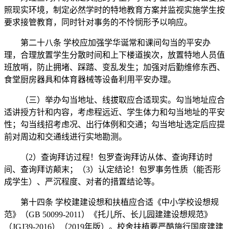
照现实环境，制定必然学时的特地教育方案并监视实施学生按
要求接管教育，同时针对事务的不怜悯形予以响应。
第二十八条 学校应加强学华诞常和课间勾当的平安办
理，合理放置学生分散时间和上下楼道挨次，放置特地人员值
班放哨，防止拥堵、踩踏、变乱发生；加强对后勤维修东西、
食堂厨房器具和体育器械等设备利用平安办理。
（三）举办勾当地址、线拔取应合适现实。勾当地址应合
适讲授方针和内容，考虑程远近、学生体力和勾当地址的平安
性；勾当线招考虑况、出行体例和交通；勾当地址选定后应提
前对周边和交通线进行实地勘测。
（2）查询拜访过程！包罗查询拜访从体、查询拜访时
间、查询拜访颠末；（3）认定结论！包罗事务性质（能否形
成学生）、严沉程度、对者的措置结论等。
第十四条 学校建建设想和扶植应合适《中小学校设想规
范》（GB 50099-2011）《托儿所、长儿园建建设想规范》
（JGJ39-2016）（2019年版）。校舍扶植要严酷施行国度建建