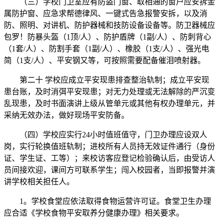
（三）学校门卫室应有防盗门窗、取相通的窗户应安拆金
属防护窗、应急求帮德律风、一键式告急报警安拆，以及消
防、照明、对讲机、防护器械和技防设备设备等。防卫器械应
包罗！防暴头盔（1顶/人）、防护盾牌（1副/人）、防刺背心
（1套/人）、防割手套（1副/人）、橡胶（1支/人）、强光电
简（1支/人）、平安钢又等，可按照需要配备催泪喷射器。
第二十 学校应成立平安现患排查整治轨制；成立平安现
患台账，及时消弭平安现患；对无力处理或无法解除的严沉变
乱现患，及时书面演讲上级从管单元或其他有权办理单元，并
采纳无效办法，做好现场平安防备。
（四）学校应实行24小时值班值守，门卫办理应设双人
岗，实行轮换值班轨制；进校所有人员持无效证件通行（身份
证、学生证、工等）；来校访客应登记检验确认后，由受访人
员间接欢迎，课间方可联系学生；闯入校园者，当即报警并演
讲学校相关担任人。
1。学校食堂应依法取得食物运营许可证。食堂卫生办理
应合适《学校食物平安取养分健康办理》相关要求。