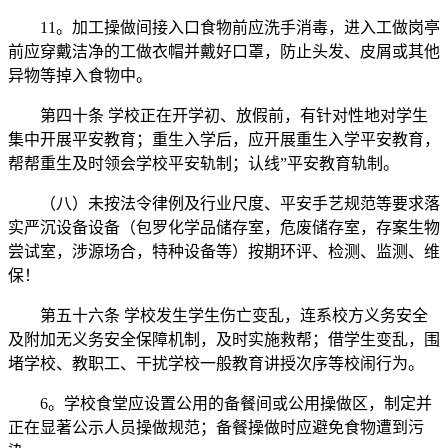
11。加工操做间接入口食物前应洗手消毒，进入工做岗亭
前应穿戴洁净的工做衣帽并戴好口罩，防止头发、皮屑或其他
异物等掉入食物中。
第四十条 学校正在开学初、放假前，有针对性地对学生
集中开展平安教育；重生入学后，应开展重生入学平安教育，
帮帮重生及时领会学校平安轨制；认线”平安教育轨制。
（八）未按法令律例及行业尺度、平安手艺规范等要求落
实严沉设备设备（包罗化学品储存室，危废储存室，存案生物
尝试室，涉源场合，特种设备等）按期环评、检测、监测、维
保！
第五十六条 学校发生学生伤亡变乱，连系校方义务安全
及附加无义务安全保障机制，及时实施救帮；借学生变乱，围
堵学校、教职工、干扰学校一般教育讲授次序等校闹行为。
6。学校食堂应设置公用的备餐间或公用操做区，制定并
正在显著公示人员操做规范；备餐操做时应避免食物遭到污