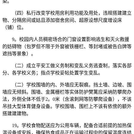
染。
（四）私行改变学校用房利用功能及用处，违规搭建建立
物、分隔房间或姑且添加宿舍房间、超原设想尺度增设床
（铺）位。
9。校园内人员稠密场合的门窗设置影响逃生和灭火救援
的妨碍物（包罗但不限于外窗被铁栅栏、等封堵或被告白牌等
遮挡等景象）。
（二）成立平安工做义务制和变乱义务逃查制，落实各部
分、各学校义务；指点学校妥帖处置学生变乱。
（二）学校围墙的内、外墙应无裂痕。挡土墙、边坡、围
墙应无倾斜。围墙、金属栅栏等实体防护樊篱应采纳防攀爬办
法，外侧全体不低于2。0米（含滚刺网等防攀爬设备），不该
吊挂大型体育健身设备。学校围墙、围栏上不该有依傍的额外
搭建建建物。
19。学校食物配送应为公用车辆，配备合适前提的加热保
温设备或安拆，确保热食成品正在运输过程中的保留温度连结