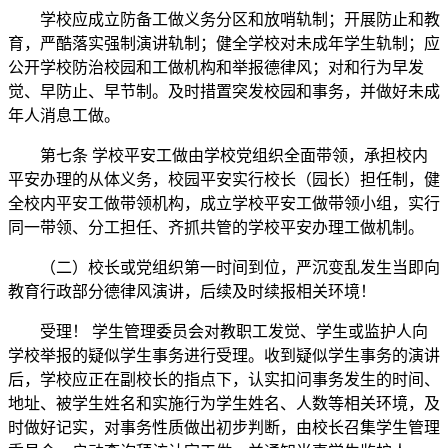
学校应成立防备工做义务分区和放哨轨制；开展防止和教
育，严酷落实强制演讲轨制；健全学校对未成年学生轨制；应
公开学校防治校园和工做机构和举报德律风；对和行为早发
觉、早防止、早节制。及时措置突发校园和事务，并做好未成
年人消息工做。
第七条 学校平安工做由学校党组织全面带领，承担校内
平安办理的从体义务，校园平安实行校长（园长）担任制，健
全校内平安工做带领机构，成立学校平安工做带领小组，实行
同一带领、分工担任、齐抓共管的学校平安办理工做机制。
（二）校长或党组织第一时间到位，严沉变乱发生当即向
教育行政部分德律风演讲，后续及时续报相关环境！
受理！ 学生管理委员会对教职工发觉、学生或监护人向
学校举报的疑似学生事务进行受理。收到疑似学生事务的演讲
后，学校应正在副校长的指点下，认实扣问事务发生的时间、
地址、被学生姓名和实施行为学生姓名、人数等相关环境，及
时做好记实，对事务性质做出初步判断，由校长召集学生管理