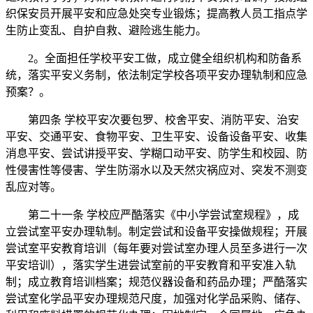
织保安员开展平安和应急处突专业锻炼；提高教人员工指点学
生防止变乱、自护自救、避险逃生能力。
2。全面担任学校平安工做，成立健全组织机构和防备系
统，落实平安义务制，依法制定学校各项平安办理轨制和应急
预案？。
第四条 学校平安次要包罗、校舍平安、消防平安、治安
平安、交通平安、食物平安、卫生平安、设备设备平安、收集
消息平安、尝试讲授平安、学糊口动平安、防学生和校园、防
性侵害性等侵害、学生防溺水以及天然灾祸应对、突发不测变
乱应对等。
第二十一条 学校应严酷落实《中小学尝试室规程》，成
立尝试室平安办理轨制。制定尝试和设备平安操做规程；开展
尝试室平安教育培训（每年要对尝试室办理人员至多进行一次
平安培训），落实学生进尝试室前的平安教育和平安准入轨
制；成立教育培训档案；规范仪器设备和药品办理；严酷落实
尝试室化学品平安办理规范尺度，加强对化学品采购、储存、