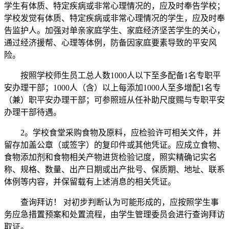
学生有体质、特定疾病或非常心理情况的，应及时奉告学校；
学校发觉有体质、特定疾病或非常心理情况的学生，应及时奉
告监护人。加强对单亲家庭学生、家庭经济坚苦学生的关心，
通过经济援帮、心理等体例，防备因家庭要素导致的平安风
险。
按照学校师生员工总人数1000人以下至多配备1名专职平
安办理干部；1000人（含）以上每添加1000人至多增配1名专
（兼）职平安办理干部；可参照班从任补助尺度赐与专职平安
办理干部待遇。
2。学校食堂采购食物及原料，应检验许可相关文件，并
留存加盖公章（或签字）的复印件或其他凭证。应成立食物、
食物添加剂和食物相关产物进货检验记度，照实精确记实名
称、规格、数量、出产日期或出产批号、保质期、地址、联系
体例等内容，并保留载有上述消息的相关凭证。
查询拜访！ 对初步判断认为可能形成的，应按照学生事
务应急措置预案和处置流程，由学生管理委员会进行查询拜访
取证。