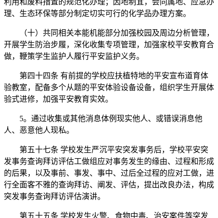
利用和废料措置的规范化办理；因地制宜，会同属地、应急办
理、生态环保等部分制定切实可行的化学品办理方案。
（十）共同相关本能机能部分加强校园及周边分析管理，
开展学生防治步履，深化收集专项管理，加强家校平安教育合
做，鞭策学生监护人履行平安监护义务。
第四十四条 有前提的学校应扶植特地的平安宣布道育体
验教室，配备多个从题的平安体验设备设备，组织学生开展体
验式进修，加强平安教育实效。
5。通过收集或其他消息体例现实他人、或错误消息他
人、恶意他人现私。
第五十七条 学校发生严沉平安突发事务后，学校平安突
发事务查询拜访评估工做组应对事务发生的缘由、过程和形成
的后果，以及事前、事发、事中、过后全过程的应对工做，进
行全面客不雅的查询拜访、阐发、评估，提出改良办法，构成
突发事务查询拜访评估演讲。
第五十五条 学校发生火警、食物中毒、治安案件等突发