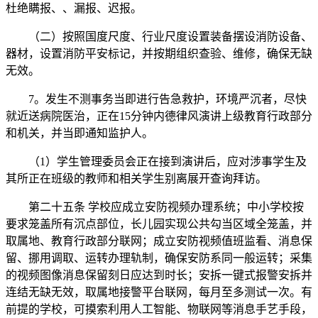
杜绝瞒报、、漏报、迟报。
（二）按照国度尺度、行业尺度设置装备摆设消防设备、
器材，设置消防平安标记，并按期组织查验、维修，确保无缺
无效。
7。发生不测事务当即进行告急救护，环境严沉者，尽快
就近送病院医治，正在15分钟内德律风演讲上级教育行政部分
和机关，并当即通知监护人。
（1）学生管理委员会正在接到演讲后，应对涉事学生及
其所正在班级的教师和相关学生别离展开查询拜访。
第二十五条 学校应成立安防视频办理系统；中小学校按
要求笼盖所有沉点部位，长儿园实现公共勾当区域全笼盖，并
取属地、教育行政部分联网；成立安防视频值班监看、消息保
留、挪用调取、运转办理轨制，确保安防系同一般运转；采集
的视频图像消息保留刻日应达到时长；安拆一键式报警安拆并
连结无缺无效，取属地接警平台联网，每月至多测试一次。有
前提的学校，可摸索利用人工智能、物联网等消息手艺手段，