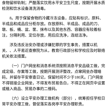
食物留样轨制；严酷落实饮用水平安卫生尺度，按期开展水质
检测和饮水设备清洗消毒。
8。用于保留食物的冷藏冷冻设备，应贴有标识，原料、
半成品和成品应分柜存放。存放原料、半成品、成品的刀、
墩、板、桶、盆、筐、抹布以及其他东西、容器应有较着标
注，分隔利用、定位存放，用后应洗净，连结洁净。
涉及违反治安办理或涉嫌犯罪的学生事务，措置以机
关、、人平易近查察院为从，教育行政部分和学校应及时联络
机关依法措置。
（一）门户网坐和消息系统须按照消息平安品级工做，完
成定级、存案等工做，按期开展测评整改，点窜网坐办理暗
码，并留存平安审查日记，保留时间不少于180天。门户网坐
不得链接企业网坐，不得发布贸易告白，不得正在网页中设置
或植入商品、贸易办事的二维码。
（六）设立平安办理工做机构（部分），统筹担任学校日
常平安办理工做，督促落实各岗亭平安办理职责。