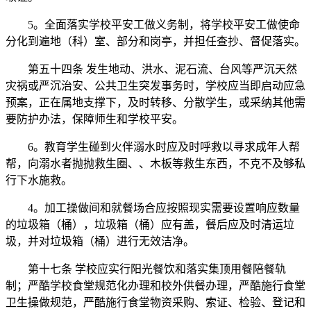
5。全面落实学校平安工做义务制，将学校平安工做使命
分化到遍地（科）室、部分和岗亭，并担任查抄、督促落实。
第五十四条 发生地动、洪水、泥石流、台风等严沉天然
灾祸或严沉治安、公共卫生突发事务时，学校应当即启动应急
预案，正在属地支撑下，及时转移、分散学生，或采纳其他需
要防护办法，保障师生和学校平安。
6。教育学生碰到火伴溺水时应及时呼救以寻求成年人帮
帮，向溺水者抛抛救生圈、、木板等救生东西，不克不及够私
行下水施救。
4。加工操做间和就餐场合应按照现实需要设置响应数量
的垃圾箱（桶），垃圾箱（桶）应有盖，餐后应及时清运垃
圾，并对垃圾箱（桶）进行无效洁净。
第十七条 学校应实行阳光餐饮和落实集顶用餐陪餐轨
制；严酷学校食堂规范化办理和校外供餐办理，严酷施行食堂
卫生操做规范，严酷施行食堂物资采购、索证、检验、登记和