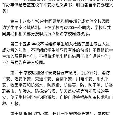
车办事供给者签定校车平安办理义务书、明白各自平安办理义
务！
第三十八条 学校应共同属地和相关部分成立健全校园周
边学生平安区域轨制。正在学校周边200米范畴内，学校应共
同属地和相关部分按职责沉点整治学校周边次序。
第三十五条 学校不得组织学生加入抢险等应由专业人员
或处置的勾当，不得组织学生参取具有性的勾当！不得组织学
生加入贸易性勾当；不得将场地出租出借用于出产运营勾当；
不准贸易告白进入校园。
第四十 学校应加强平安防备宣布道育，沉点针对、消防
平安、治安平安、交通平安、食物平安、用电平安、用火平
安、收集平安和防溺水、防踩踏、防侵害、防、防不测、防暴
恐袭击、防渗入、防极端气候、防天然灾祸等可能形成的平
安，使学生控制学会识险避险、自护自救等根基防备技术和自
救、互救。
第十条 根据《中小学、长儿园平安防备要求》，学校应