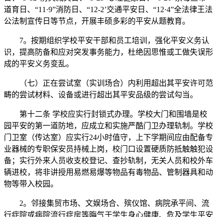
道育日、“11·9”消防日、“12-2’交通平安日、“12·4”全法律王法
公法制宣传日等节点，开展丰硕多彩的平安从题教育。
7。按期组织学校平安干部和员工培训，强化平安义务认
识，提高防备和应对突发事务能力，杜绝因思惟或工做失误形
成的平安义务变乱。
（七）正在尝试室（实训场合）内利用超出其平安许可范
畴的尝试材料、设备或进行超出其平安品级的尝试勾当。
第十二条 学校应实行封锁式办理。学校大门和围墙是校
园平安的第一道防地，应成立和实施严酷门卫办理轨制。学校
门卫室（传达室）应实行24小时值守，上下学期间应由配备专
业器械的专职保安员持械上岗，校门口设置硬质防抵触触犯设
备；实行外来人员收支校登记、查抄轨制，无关人员和校外车
辆进校，将非讲授用易燃易爆等物品有毒物品、管制器具和动
物等带入校园。
2。邻接集贸市场、文娱场合、殡仪馆、病院承平间、流
行症院或病院流行症房等晦气于学生身心健康、危及学生平安