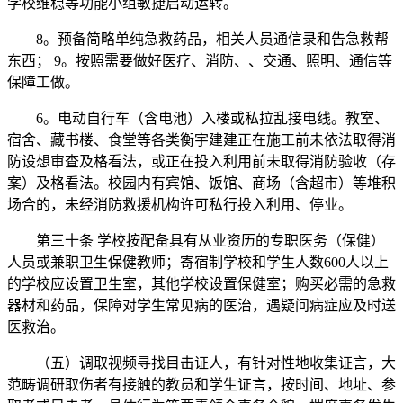
学校维稳等功能小组敏捷启动运转。
8。预备简略单纯急救药品，相关人员通信录和告急救帮
东西； 9。按照需要做好医疗、消防、、交通、照明、通信等
保障工做。
6。电动自行车（含电池）入楼或私拉乱接电线。教室、
宿舍、藏书楼、食堂等各类衡宇建建正在施工前未依法取得消
防设想审查及格看法，或正在投入利用前未取得消防验收（存
案）及格看法。校园内有宾馆、饭馆、商场（含超市）等堆积
场合的，未经消防救援机构许可私行投入利用、停业。
第三十条 学校按配备具有从业资历的专职医务（保健）
人员或兼职卫生保健教师；寄宿制学校和学生人数600人以上
的学校应设置卫生室，其他学校设置保健室；购买必需的急救
器材和药品，保障对学生常见病的医治，遇疑问病症应及时送
医救治。
（五）调取视频寻找目击证人，有针对性地收集证言，大
范畴调研取伤者有接触的教员和学生证言，按时间、地址、参