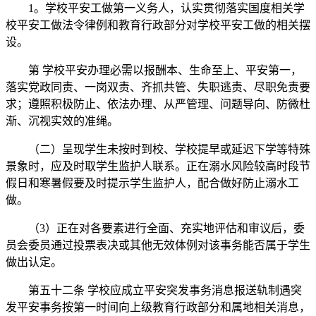
1。学校平安工做第一义务人，认实贯彻落实国度相关学
校平安工做法令律例和教育行政部分对学校平安工做的相关摆
设。
第 学校平安办理必需以报酬本、生命至上、平安第一，
落实党政同责、一岗双责、齐抓共管、失职逃责、尽职免责要
求；遵照积极防止、依法办理、从严管理、问题导向、防微杜
渐、沉视实效的准绳。
（二）呈现学生未按时到校、学校提早或延迟下学等特殊
景象时，应及时取学生监护人联系。正在溺水风险较高时段节
假日和寒暑假要及时提示学生监护人，配合做好防止溺水工
做。
（3）正在对各要素进行全面、充实地评估和审议后，委
员会委员通过投票表决或其他无效体例对该事务能否属于学生
做出认定。
第五十二条 学校应成立平安突发事务消息报送轨制遇突
发平安事务按第一时间向上级教育行政部分和属地相关消息，