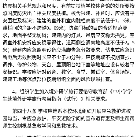
抗震相关手艺规范和尺度，有前提扶植学校体育馆的处所要按
照国度防灾出亡相关尺度扶植。校舍兴建、补葺时，应设有平
安围栏及标识；建建的室外和室内雕栏高度不该低于1。3米，
雕栏间的净距不跨越0。09米；防盗门标的目的合适规范要
求，地面平整无妨碍；建建内的灯具、吊扇应安稳无摇晃，空
调室外机安拆应安稳靠得住，道两侧空调离地高度不低于2。5
米；建建内应急照明设备应满脚告急分散要求，储电式应急灯
断电后无效照明时长应不少于20分钟；应按期取不按期查抄、
调养、修护公物，天台、屋顶阳台地下室等地址应设有较着平
安标识。学校应针对宿舍、教室、食堂、尝试室、体育场馆、
建建工地等沉点部位按期组织全面的风险现患排查。
4。组织学生加入境外研学旅行要恪守教育部《中小学学
生赴境外研学旅行勾当指南（试行）》相关要求。
第四十八条 学校应连系本校环境组织开展应急救护进校
园勾当，令应急救护、平安避险学问的宣布道育惠及师生帮帮
师生控制根基急救学问和急救技术。