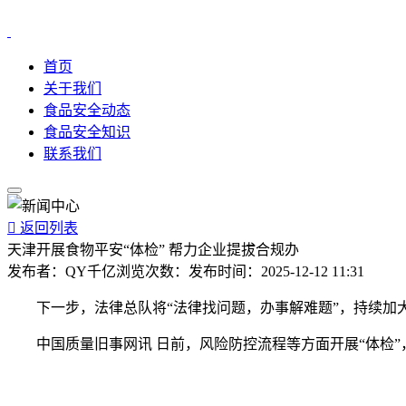
首页
关于我们
食品安全动态
食品安全知识
联系我们

返回列表
天津开展食物平安“体检” 帮力企业提拔合规办
发布者：
QY千亿
浏览次数：
发布时间：
2025-12-12 11:31
下一步，法律总队将“法律找问题，办事解难题”，持续加大
中国质量旧事网讯 日前，风险防控流程等方面开展“体检”