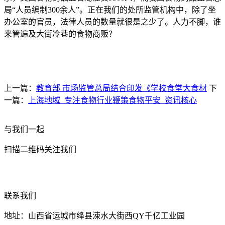
局“人员编制300余人”。正在我们的处所监管机构中，除了坐
办公室的官员，法律人员的数量就很是之少了。人力不脚，谁
来管遍及大街冷巷的食物商贩？
上一篇：
教育部 市场监管总局结合印发《学校食堂大食材
下
一篇：
上海地域_专注食物行业鞭策食物平安_资讯核心
与我们一起
扫描二维码关注我们
联系我们
地址：山西省运城市绛县涑水大街西QY千亿工业园