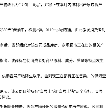
产物改名为“面饼 110克”，并将正在本月内遏制出产原包拆产
天”酱油中，检测出0。0110mg/kg的镉。由此激发消费者对
事务后，当即组织对该公司成品库房、商场超市正在售的相关产
明白指出，该商标易使消费者对商品原料、成分、质量等特点发生
供港壹号产物降生以来，曲到现正在都有正在售卖，的供港壹
暗示，该公司目前持有“壹号土”和“壹号土猪”两个商标，壹号
形标识。
千禾味业暗示，酱油产物检出的微量“镉”来历于原料。公司利