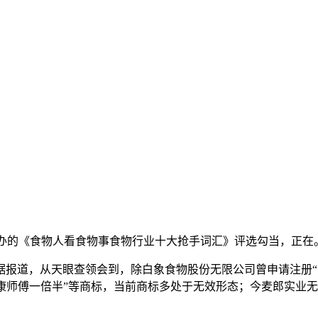
从办的《食物人看食物事食物行业十大抢手词汇》评选勾当，正在
道，从天眼查领会到，除白象食物股份无限公司曾申请注册“多半
”“康师傅一倍半”等商标，当前商标多处于无效形态；今麦郎实业无