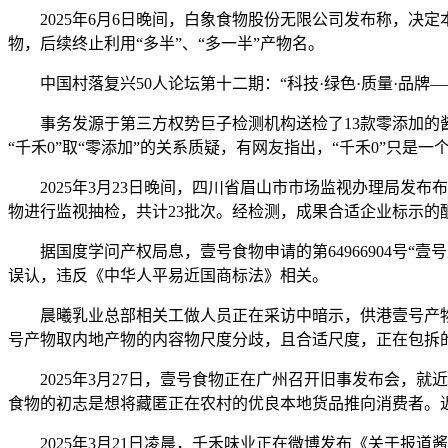
2025年6月6日晚间，白象食物股份无限公司发布称，决定本日
物，后续终止利用“多半”、“多一半”产物名。
中国村落复兴50人论坛第十二期：“科技·绿色·质量·品牌
事务发源于第三方权势巨子检测机构送检了13款零添加的酱油，测
“千禾0”取“零添加”的关系质疑，有网友指出，“千禾0”只是一
2025年3月23日晚间，四川省眉山市市场监视办理局发布
物进行监视抽检，共计23批次。经检测，成果合适企业标示的酿制酱
据国度学问产权局息，壹号食物申请的第64966904号“壹
误认，违反《中华人平易近国商标法》相关。
晨曦乳业总部相关工做人员正在采访中暗示，供港壹号产物
号产物取内地产物的内容物尺度分歧，且合适尺度，正在包拆
2025年3月27日，壹号食物正在广州召开旧事发布会，就近
食物的初志是想将藏匿正在农村的优良本地货品推向消费者。近
2025年3月21日凌晨，千禾味业正在微博发布《关于报道