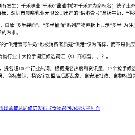
有发生：千禾味业“千禾0”酱油中的“千禾0”为商标名；德子土
商标；深圳市晨曦乳业无限公司出产的“供港壹号”盒拆牛奶，“供
称，白象“多半袋面”、“多半桶面”系列产物包拆上显示“多半”为
示的为准。
下的“供港壹号牛奶”也被消费者质疑“供港”仅为商标，而不是供
食物行业十大抢手词汇候选词汇（9）商标营。。？。
参取，提名超100个行业热词。根据提名热度和资讯量，17个抢
粉、商标营销、杨铭宇加盟店后厨乱象、食安法批改、食物标签
市场监管总局修订发布《食物召回办理法子》自