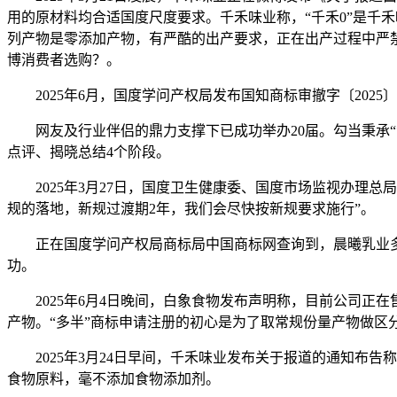
用的原材料均合适国度尺度要求。千禾味业称，“千禾0”是千禾
列产物是零添加产物，有严酷的出产要求，正在出产过程中严
博消费者选购？。
2025年6月，国度学问产权局发布国知商标审撤字〔2025〕1
网友及行业伴侣的鼎力支撑下已成功举办20届。勾当秉承“
点评、揭晓总结4个阶段。
2025年3月27日，国度卫生健康委、国度市场监视办理总局
规的落地，新规过渡期2年，我们会尽快按新规要求施行”。
正在国度学问产权局商标局中国商标网查询到，晨曦乳业多次申请
功。
2025年6月4日晚间，白象食物发布声明称，目前公司正在售的
产物。“多半”商标申请注册的初心是为了取常规份量产物做区
2025年3月24日早间，千禾味业发布关于报道的通知布告称
食物原料，毫不添加食物添加剂。