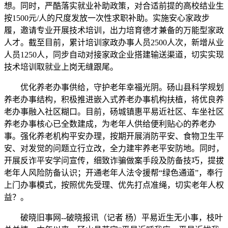
想。同时，严酷落实就业补助政策，对合适前提的高校结业生
按1500元/人的尺度发放一次性求职补助。实施安心家政步
履，邀请专业开展技术培训，出力培育德才兼备的万能型家政
人才。截至目前，累计培训家政办事人员2500人次，新增从业
人员1250人，同步自动对接家政企业搭建输送渠道，切实实现
技术培训取就业上岗无缝跟尾。
优化养老办事供给，守护老年幸福光阴。砀山县科学规划
养老办事结构，积极推进嵌入式养老办事机构扶植，将优良养
老办事融入社区糊口。目前，砀城镇惠平易近社区、车坐社区
养老办事核心已全数建成，为老年人供给便利贴心的养老办
事。强化养老机构平安办理，按期开展消防平安、食物卫生平
安、对发觉的问题立行立改，全力建牢养老平安防地。同时，
开展反诈平安学问宣传，细致诈骗做案手段及防备技巧，提拔
老年人风险防备认识；开通老年人法令援帮“绿色通道”，奉行
上门办事模式，按照优先受理、优先打点准绳，切实老年人权
益？。
破晓旧事网--破晓报讯（记者 杨）平易近生无小事，枝叶