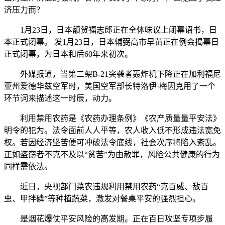
济压力而？
1月23日，日本额贺福志郎正在全体味议上闭幕诏书，日
本正式闭幕。 发1月23日，日本辅弼高市早苗正在例会揭幕日
正式闭幕，为日本和后60年来初次。
外媒报道，当第二架B-21突袭者轰炸机下降正在加利福尼
亚州爱德华兹空军时，美国空军部长特洛伊·梅因克用了一个
环节词来描述这一时辰，动力。
利用禁用农药是《农药办理条例》《农产质量量平安法》
明令的犯为。法令面前人人平等，农人收入低不形成违法宽免
权。若因经济坚苦便可冲破法令底线，社会次序将陷入紊乱。
正如盗窃者不克不及以“贫苦”为由赦罪，风险公共健康的行为
同样需依法。
近日，央视部门菜农违规利用禁用农药“克百威、敌百
虫、甲拌磷”等种植蔬菜，激发对餐桌平安的强烈担心。
是烟花爆仗平安风险的高发期。正在百日攻坚专项步履