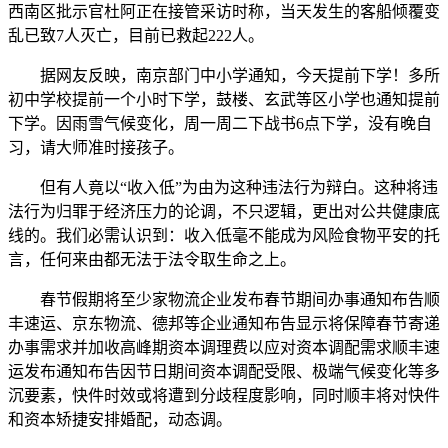
西南区批示官杜阿正在接管采访时称，当天发生的客船倾覆变
乱已致7人灭亡，目前已救起222人。
据网友反映，南京部门中小学通知，今天提前下学！多所
初中学校提前一个小时下学，鼓楼、玄武等区小学也通知提前
下学。因雨雪气候变化，周一周二下战书6点下学，没有晚自
习，请大师准时接孩子。
但有人竟以“收入低”为由为这种违法行为辩白。这种将违
法行为归罪于经济压力的论调，不只逻辑，更出对公共健康底
线的。我们必需认识到：收入低毫不能成为风险食物平安的托
言，任何来由都无法于法令取生命之上。
春节假期将至少家物流企业发布春节期间办事通知布告顺
丰速运、京东物流、德邦等企业通知布告显示将保障春节寄递
办事需求并加收高峰期资本调理费以应对资本调配需求顺丰速
运发布通知布告因节日期间资本调配受限、极端气候变化等多
沉要素，快件时效或将遭到分歧程度影响，同时顺丰将对快件
和资本矫捷安排婚配，动态调。