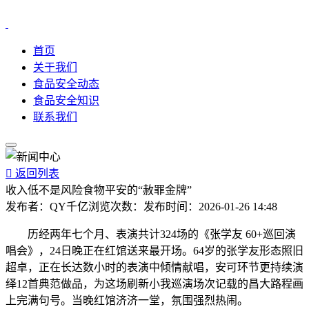
首页
关于我们
食品安全动态
食品安全知识
联系我们

返回列表
收入低不是风险食物平安的“赦罪金牌”
发布者：
QY千亿
浏览次数：
发布时间：
2026-01-26 14:48
历经两年七个月、表演共计324场的《张学友 60+巡回演
唱会》，24日晚正在红馆送来最开场。64岁的张学友形态照旧
超卓，正在长达数小时的表演中倾情献唱，安可环节更持续演
绎12首典范做品，为这场刷新小我巡演场次记载的昌大路程画
上完满句号。当晚红馆济济一堂，氛围强烈热闹。