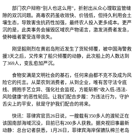
部门农户辩称“别人也这么用”，折射出从众心理取监管缝
隙的双沉问题。高毒农药虽收效快、价钱低，但持久利用会土
壤生态，导致害虫抗药性加强，最终农人投入更多成本。更严
沉的是，此类事务会摧毁区域农产物诺言，激发消费者发急，
使种植者蒙受连带丧失。
刚坚毅刚烈在黄岩岛附近发生了货轮倾覆，被中国海警救
援3天之后，又传来了船只倾覆的动静，此次船上的人数达到
了369人，变乱愈加严沉。
食物安满是文明社会的基石，任何来由都不克不及成为风
险它的托言。从菜农到消费者，从到企业，唯有苦守法令底
线、拥抱手艺立异、强化社会监视，方能斩断“收入低-违法-
风险健康”的恶性轮回。让我们配合步履：为违法行为，守护
舌尖上的平安，就是守护我们配合的将来。
快讯：菲律宾官员26日说，一艘载有350多人的渡轮正在
该国南部海域沉没，目前已有200多人获救。据央视旧事最新
动静：总台记者获悉，1月26日，菲律宾海岸保镳队棉兰老岛