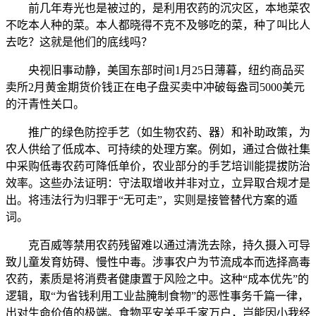
前几年寿光也是被过的，是利用农药的沉灾区，本地菜农
不吃本人种的菜。本人都晓得不克不及够吃的菜，种了叫比人
去吃？这就是他们的底线吗？
央视旧事动静，美国东部时间1月25日薄暮，纽约商品买
卖所2月黄金期货价钱正在电子盘买卖中冲破每盎司5000美元
的汗青性关口。
推广的绿色防控手艺（如生物农药、器）和补助政策，为
农人供给了低成本、可持续的处理方案。例如，通过合做社集
中采购低毒农药可降低单价，农业部分的手艺培训能提拔防治
效率。这些办法证明：守法取增收并非对立，立异取合规才是
出。将违法行为归罪于“无可走”，实则是接管替代方案的遁
词。
克百威等禁用农药残留难以通过清洗去除，持久摄入可导
致儿童发育妨碍、慢性中毒。涉事农户为节流成本而选择高毒
农药，素质是将消费者健康置于风险之中。这种“成本优先”的
逻辑，取“为省钱利用工业盐腌制食物”的恶性事务千篇一律，
出对生命价值的极端。食物平安关乎千家万户，岂能因小我经