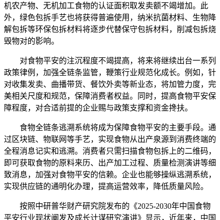
机农产物、无机加工食物的认证面积取发卖额不竭增加。此
外，绿色包拆手艺也将获得普遍使用，纳米抗菌材料、生物降
解包拆等环保包拆材料将逐步代替保守包拆材料，削减包拆烧
毁物对的影响。
对食物平安的注沉程度不竭提高，将来将继续出台一系列
政策律例，加强全链条监管，鞭策行业规范化成长。例如，针
对收集发卖、曲播带货、餐饮外卖等新业态，将加管力度，完
美相关尺度和规范，保障消费者权益。同时，提高食物平安保
障程度，对合适前提的企业赐与政策支撑和资金搀扶。
食物全链条逃溯系统将成为保障食物平安的主要手段。通
过区块链、物联网等手艺，实现食物从出产泉源到消费终端的
全程消息记实和逃溯。消费者只需扫描食物包拆上的二维码，
即可获取食物的原料来历、出产加工过程、质量检测演讲等细
致消息，加强对食物平安的信赖。企业也能够操纵逃溯系统，
实现供应链的通明化办理，提高运营效率，降低质量风险。
按照中研普华财产研究院发布的《2025-2030年中国食物
平安行业现状阐发及成长计谋研究演讲》显示，近年来，中国