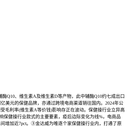
Q10、维生素A及维生素D等产物，此中辅酶Q10约七成出口
的发卖额超亿美元的保健品牌，亦通过跨境电商渠道销往国内。2024年公
，盈利受毛利率(维生素A等价钱)影响存正在波动。保健操行业立异高
为影响保健操行业款式的主要要素，疫后边际变化为线%，电商品
年间增加近7pct。③金达威为唯逐个家保健操行业内，打通了原