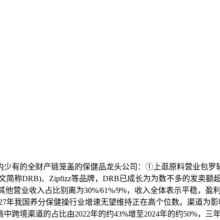
内少有的全财产链笼盖的保健品龙头公司：①上逛原料营业包罗辅酶
est(下文简称DRB)、Zipfizz等品牌，DRB已成长为为数不多
健品/其他营业收入占比别离为30%/61%/9%，收入全体表示平稳
2027年我国养分保健操行业增速无望维持正在高个位数。渠道
境渠道的占比由2022年的约43%增至2024年的约50%，三