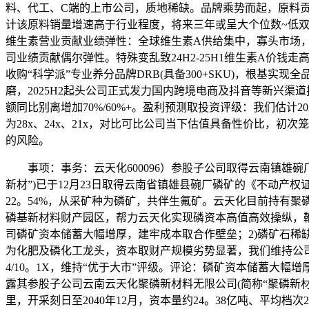
料、代工、C端的上市公司，质地稀缺。品牌乘势而起，原料贡献
计该原料销量增速高于行业程度，将来三年或呈大个位数~低双
维生素营业贡献业绩弹性：全球维生素A供给集中，寡头市场
司业绩贡献偶尔弹性。特殊变乱致24H2-25H1维生素A价钱
收购“科学派”专业养分品牌DRB(具备300+SKU)，根基
磨，2025H2起头公司正式发力国内跨境电商及抖音等新兴渠道
额同比别离增加70%/60%+。盈利预测取投资评级：我们估计2025-2
为28x、24x、21x，对比可比公司当下估值具备性价比，
的风险。
事项：事务：云天化600096）参股子公司取得云南镇雄碗厂2
新材”)已于12月23日取得云南省镇雄县碗厂磷矿的《不动产权证
22。54%，从采矿种为磷矿，共伴生氟矿。云天化目前持有
磷基新材料财产园区，帮力云天化实现磷资本高值高效操纵，
司磷矿资本储蓄大幅增厚，建牢成本取合作壁垒；2)磷矿石稀
为化肥及磷化工龙头，资本取财产规模劣势显著，我们维持公司2025-20
4/10。1X，维持“优于大市”评级。评论：磷矿资本储蓄大幅
露其参股子公司云南云天化聚磷新材料无限公司(简称“聚磷新材”
里，开采刻日至2040年12月，资本量约24。38亿吨、平均