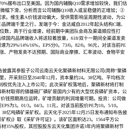
70%摆布出口至美国。因为国内辅酶Q10需求增加较快，我们估
微幅下滑，分析而言公司辅酶Q10收入或呈稳健的正增加；②
需求。维生素A价钱波动偏大，受供需影响呈周期性波动，为公
；③品牌端千里之行，发端于今：金达威自2012年起头结构C端、
~高个位数，高于行业增速，经前期中美团队会商及渠道顺应性打
后续国内品牌端收入将送较着放量，618/双十一期间全渠道发卖
9%/14%/16%，EPS分0。73/0。82/0。96元，对该当前PE
本上涨、产物发卖不达预期、国际商业摩擦、汇率波动、食物平安
布告披露其参股子公司云南云天化聚磷新材料无限公司(简称“聚磷
，开采刻日至2040年12月，资本量约24。38亿吨、平均档次
节制权优先注入上市公司；此次采矿权落地后，聚磷新材将打制
磷新材取得的镇雄碗厂磷矿是国内少有的大型优良磷矿资本，公
石价钱预期高位运转，矿增贡献的利润增量可期。投资：公司做
为3。01/3。04/3。11元，对该当前股价PE为10。5/10。
8亿吨磷矿采矿权。云天化于2025年12月25日发布通知布告披
矿权)》取《采矿许可证》。该矿区面积达23。1564平方公
磷新材35%股权，其控股股东云天化集团许诺3年内将聚磷新材节