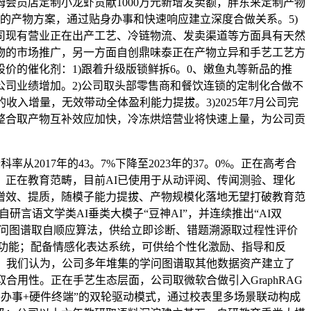
会员店定制小龙虾贡献1000万元新增发卖额，胖东来定制产物
的产物方案，通过贴身办事和快速响应建立深度合做关系。5)
司现有营业正在出产工艺、冷链物流、发卖渠道等方面具有天然
物的市场推广，另一方面自创鼎味泰正在产物立异和手艺工艺方
价的催化剂：1)跟着升级版锁鲜拆6。0、嫩鱼丸等新品的推
司业绩增加。2)公司取头部零售商和餐饮连锁的定制化合做不
入增量，无效带动全体盈利能力提拔。3)2025年7月公司完
整合取产物互补效应加快，冷冻烘焙营业将快速上量，为公司贡
从2017年的43。7%下降至2023年的37。0%。正在高考合
正在教育范畴，目前AI已使用于从动评阅、传闻测验、理化
增效、提质，随模子能力提拔、产物规模化落地无望打破教育范
言语文学类AI垂类大模子“豆神AI”，并连续推出“AI双
成学问图谱取自顺应算法，供给立即诊断、错题溯源取过程性评价
功能；配备情感化表达系统，可供给个性化激励、指导和反
。我们认为，公司多年堆集的学问图谱取其他数据资产建立了
用性。正在手艺生态层面，公司取微软合做引入GraphRAG
软件办事+硬件终端”的双轮驱动模式，通过校表里多场景联动构成