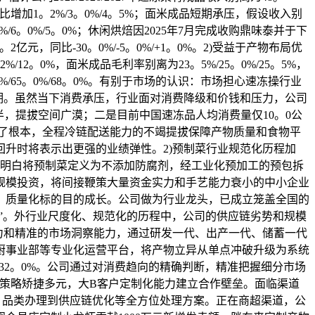
元，同比增加1。2%/3。0%/4。5%；面米成品短期承压，假设收入别
。0%/6。0%/5。0%；休闲烘焙因2025年7月完成收购鼎味泰并于下
。2亿元，同比-30。0%/-5。0%/+1。0%。2)受益于产物布局优
2%/12。0%，面米成品毛利率别离为23。5%/25。0%/25。5%，
。0%/65。0%/68。0%。有别于市场的认识：市场担心速冻操行业
期。虽然当下消费承压，行业面对消费降级和价钱和压力，公司
半，提拔空间广漠；二是目前中国速冻品人均消费量仅10。0公
供给了根本，全程冷链配送能力的不竭提拔保障产物质量和食物平
升时将表示出更强的业绩弹性。2)预制菜行业规范化历程加
标明白将预制菜定义为不添加防腐剂，经工业化预加工的预包拆
规模投资，将间接鞭策大量资金实力和手艺能力衰小的中小企业
、质量化标的目的成长。公司做为行业龙头，已成立笼盖全国的
榜”。外行业尺度化、规范化的历程中，公司的供应链劣势和规模
力和精准的市场洞察能力，通过研发一代、出产一代、储蓄一代
厨事业部等专业化运营平台，将产物立异从单点冲破升级为系统
至32。0%。公司通过对消费趋向的精确判断，精准把握细分市场
渠道策略矫捷多元，大B客户定制化能力建立合作壁垒。面临渠道
、品类办理到供应链优化等全方位处理方案。正在商超渠道，公