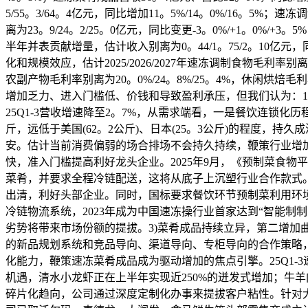
5/55。3/64。4亿元，同比增加11。5%/14。0%/16。5%
离为23。9/24。2/25。0亿元，同比变更-3。0%/+1。0%/
半年并表贡献增量，估计收入别离为0。44/1。75/2。10亿元，同比增
化和规模效应，估计2025/2026/2027年速冻调制食物毛利率别离为
农副产物毛利率别离为20。0%/24。8%/25。4%，休闲烘焙毛利
增加乏力、进入门槛低、价钱和导致盈利承压，但我们认为：
25Q1-3营收增速降至2。7%，从需求端看，一是餐饮连锁
斤，远低于美国(62。2公斤)、日本(25。3公斤)的程度
安。估计当前消费偏弱的场合排场不会持久持续，鞭策行业增
快，准入门槛提高利好龙头企业。2025年9月，《预制菜食
菜肴，并要求全程冷链配送，这将从底子上沉塑行业合作款式
出清，利好头部企业。同时，国标要求餐饮环节预制菜利用环
冷链物流系统，2023年成为中国速冻操行业首家达到“智能
劣势将带来市场份额的提拔。3)菜肴成品持续立异，第二增
的新品规划系统和竞品导向、渠道导向、专柜导向的合作策略
化能力，鞭策速冻菜肴成品成为驱动增加的焦点引擎。25Q1-
机遇，清水小龙虾正在上半年实现近250%的迸发式增加；牛羊
碎片化趋向，公司通过深度定制化办事来提拔客户粘性。针对