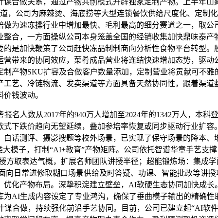
谋合做关系，通过产物共创模式开辟独家定制产物。上半年山姆
渠道，公司为麻辣烫、海底捞等大型连锁餐饮供给尺度化、定制化
焙做为速冻操行业中增加最快、毛利最高的细分赛道之一，取公
业整合，一方面操纵公司本身笼盖全国的经销收集加快鼎味泰产
的是加快鞭策了公司赶快冻品制制商向分析性食物平台转型。股
运营带来的协同效应，菜肴成品营业将连结快速增加态势，驱动公
产物SKU扩容及合做客户数量添加，定制营业将贡献可不雅的收
产工艺、冷链物流、发卖渠道等方面具备天然协同性，跟着渠道
料价钱波动。
2017年的940万人增加至2024年的1342万人，本科登科率
款式下跌价趋向无望延续，叠加参培率恢复或同步驱动行业扩容。
、白话测评、摄影搜题等校外场景，已实现了保守场景的降本、
模子，打制“AI+教育”产物矩阵。公司依托智谱华章手艺支撑自研
名师讲授方取表达气概，扩展名师团队讲授半径；超能锻炼场：集
：面向日常进修取糊口场景供给及时答疑、功课、智能批改等讲授
，优化产物布局。深挚积淀建立壁垒，AI软硬生态协同加快成长
为AI生成内容设定了专业鸿沟，确保了垂曲模子输出的精确性取合
告竣计谋合做，持续强化前沿手艺协同。目前，公司已建立起“AI