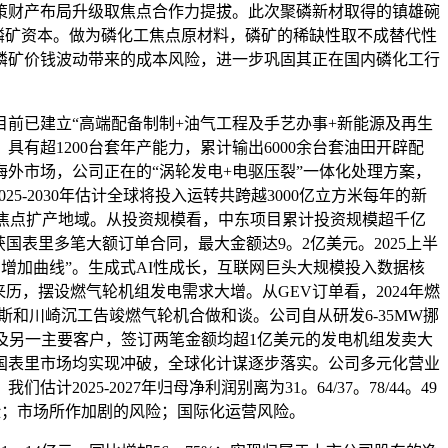
策财产布局升级取焦点合作力提拔。此次聚磷新材取得的镇雄碗
型优良磷矿资本。做为磷化工焦点原材料，磷矿的稀缺性取不成替代性
磷矿价钱波动带来的成本风险，进一步巩固其正在国内磷化工行
目前已建立“高端配备制制+油气工程及手艺办事+新能源及再生
有超1200台套年产能力，累计输出6000余台套油田开辟配
海外市场，公司正在的“涡轮发电+电驱压裂”一体化处理方案，
-2030年估计全球将投入运转共跨越3000亿立方米每年的新
沙特为焦点扩产地域。从投资规模看，中东项目累计投资规模超千亿
表里多笔大额订单合同，最大金额达9。2亿美元。2025上半
三增加曲线”。生成式AI性成长，互联网巨头大规模投入数据核
大来历，摆设燃气轮机组发电需求大增。从GEV订单看，2024年燃
休斯和川崎沉工告竣燃气轮机合做和谈。公司自从研发6-35MW挪
及另一主要客户，签订两笔金额均超1亿美元的发电机组发卖大
国表里市场均实现冲破，全球化计谋逐步落实。公司多元化营业
5-2027年归母净利润别离为31。64/37。78/44。49
的风险；市场所作加剧的风险；国际化运营风险。