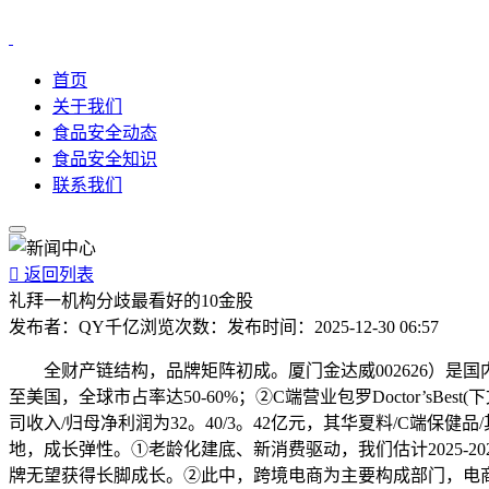
首页
关于我们
食品安全动态
食品安全知识
联系我们

返回列表
礼拜一机构分歧最看好的10金股
发布者：
QY千亿
浏览次数：
发布时间：
2025-12-30 06:57
全财产链结构，品牌矩阵初成。厦门金达威002626）是国
至美国，全球市占率达50-60%；②C端营业包罗Doctor’sB
司收入/归母净利润为32。40/3。42亿元，其华夏料/C端保
地，成长弹性。①老龄化建底、新消费驱动，我们估计2025-
牌无望获得长脚成长。②此中，跨境电商为主要构成部门，电商中跨