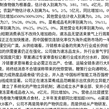
；速冻调制食物做为根基盘，估计收入别离为79。3/81。7/85。4亿
+3。5%；农副产物估计收入别离为4。9/5。2/5。5亿元，同比增加10
加4500%/300%/20%；其他营业估计收入别离为0。2/0。2/0
27。5%/28。0%/28。8%，菜肴成品毛利率别离为10。5%/11。
率别离为20。0%/25。0%/25。0%，其他营业毛利率别离为60
1)短期消费承压不改持久增加趋向，速冻品无望送来景气上行周
化历程正正在加快推进，而中国餐饮连锁化率仅为海外成熟市场的一
，持久成漫空间广漠。从供给端看，冷链根本设备的完美为行业成长
加的供需要素仍正在强化，公司做为速冻品龙头，外行业景气宇回
物平安国度尺度》草案通过专家审查标记着行业成长的分水岭，国
。冷链要求意味着企业必需正在出产、仓储、运输全链条进行大
境，将终结消息不合错误称带来的恍惚营销，鞭策行业向通明化
制制能力成熟度品级叁级”的企业，并入选“中国标杆智能工场百强
加曲线成效显著。公司正在速冻菜肴成品范畴展示出优良的立异能
，建立了系统化的产物立异机制；通过成立水产事业部、安井小
3速冻菜肴成品收入36。4亿元，同比增加9。2%，营收占比提拔
肉卷做为暖锅焦点食材，上半年发卖额同比增加超100%。4)
大B客户，公司不再是简单的产物供应商，而是供给从产物研发