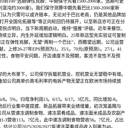
00”远期弹性充脚：中期保守先看1500-2000家，远期可更
约3000家)，我们保守测算中期先看巴比1500-2000家新
们认为只需可以或许赔本，无论对于巴比老商，仍是其他品牌加
-打开全国化拓展等”等正向轮回仍待展开，以至新店亦可正在分
拐点明白，当下新周期启动，维持“强推”评级。近年来餐饮、
续立异，内生外延增加逻辑明白。25年新店型充实验证可复制
报表潜正在弹性充脚，无望“再制一个巴比”，而瞻望远期，公司运营
27年EPS预测为1。35/1。70元(原预测1。27/1。41
型客流不变性，食物平安问题，开店速度不及预期，客流不变性不及预
好的大布景下，公司保守拆载机营业、挖机营业无望稳中有增。
，叠加公司高单价高毛利率的电拆产物无望正在欧洲市场持续放
/8。5%，归母净利润13。6/15。6/17。3亿元，同比增加-8。
制菜国标落地后行业集中度提拔、新品拓展带来业绩增量，初次笼盖赐与
。5%。公司从营速冻调制食物、速冻菜肴成品、速冻面米成品及农副产
3营收113。7亿元，此中速冻调制食物营收56。7亿元，占比
公司2025/2026/2027年速冻菜肴成品收入别离为48。