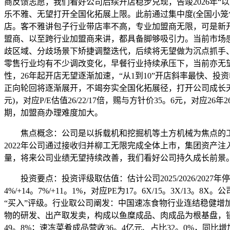
商反馈志愿，我们看好公司后续开店稳步兑现，告竣2026年“以点
乐不雅、无望打开全国化拓展上限。此前通过集中度(全国小笼包门店
店。客不雅讲包子行业带店率不高，专业加盟商无限，可是新
盟商、以至跨行业加盟商来讲，都具备脚够吸引力。当前市场感
歧区域、分歧场景下矫捷调整迭代，后续将无望做为沉点抓手
零售行业均有不少调改变化，早餐行业持续承压下，当前亦无
性，26年起开店无望逐渐加速，“从1到10”开店斜率最快、投
正向轮回将逐渐展开，不竭夯实全国化拓展径，打开公司成长天花板。我
元)，对应P/E估值26/22/17倍，赐与方针价35。6元，
期，加盟商办理难度加大。
焦点概念：公司是以拆载机和挖掘机等土方机械为焦点的工程
2022年公司通过接收归并柳工无限完成全体上市，集团资产
量，将来公司业绩无望持续改善，我们看好公司持久成长前景
投资要点：投资评级取估值：估计公司2025/2026/2027年停业收
4%/+14。7%/+11。1%，对应PE为17。6X/15。3
“买入”评级。行业取公司阐发：中国速冻食物行业连结稳健增加，2
物的研发、出产取发卖，构成以鱼糜成品、肉成品为根基盘，锁鲜
49。8%；速冻菜肴成品营收36。4亿元、占比32。0%，同比增