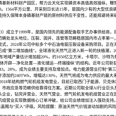
磷基新材料财产园区，帮力云天化实现磷资本高值高效操纵，鞭
积23。1564平方公里、开采刻日长达15年，是国内少有的大
能持久保障本身磷基财产链的原材料供应不变性，还能规避将来
3）成立于1999年，是国内领先的能源配备取手艺办事供给商，
畴处龙头地位，压裂、固井、连管等范畴稳居国内市占率第一，具
式，2024年公司中标多个中石油电驱压裂设备采购项目。正在
第二增加曲线”。全球液化天然气正进入新一轮的扶植潮，2025
年中东地域产量估计增加超20%，约1650亿立方米，卡塔尔、
体开辟—净化处置—液化储运—终端操纵”的结构。近年公司斩获国
加43。28%，成为业绩主要支持及增加点。电力能源营业打制“第
计添加约240TWh，增幅达130%，天然气将成为电力供应的最
瑞自2018年结构燃气轮机组发电营业，目前已取西门子能源、贝克
、市政应急等范畴供给靠得住方案。近期公司取全球AI行业巨头
头企业，钻完井营业、天然气营业、燃气轮机发电机组营业正在
实现数据核心订单冲破，给公司业绩增加注入强劲支持。我们估计202
9倍，初次笼盖赐与“买入”评级。风险提醒：原油天然气价钱波动加剧