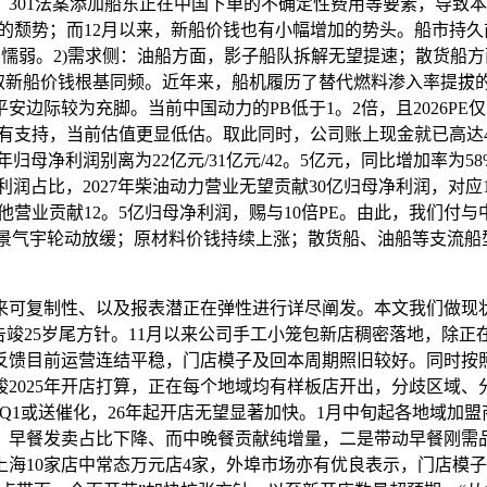
301法案添加船东正在中国下单的不确定性费用等要素，导致本
单的颓势；而12月以来，新船价钱也有小幅增加的势头。船市持久
懦弱。2)需求侧：油船方面，影子船队拆解无望提速；散货船
取新船价钱根基同频。近年来，船机履历了替代燃料渗入率提拔的
际较为充脚。当前中国动力的PB低于1。2倍，且2026PE仅
加有支持，当前估值更显低估。取此同时，公司账上现金就已高达4
三年归母净利润别离为22亿元/31亿元/42。5亿元，同比增加率为5
毛利润占比，2027年柴油动力营业无望贡献30亿归母净利润，对应15
贡献12。5亿归母净利润，赐与10倍PE。由此，我们付与中国动
的景气宇轮动放缓；原材料价钱持续上涨；散货船、油船等支流
制性、以及报表潜正在弹性进行详尽阐发。本文我们做现状更新，
，告竣25岁尾方针。11月以来公司手工小笼包新店稠密落地，除
馈目前运营连结平稳，门店模子及回本周期照旧较好。同时按照
2025年开店打算，正在每个地域均有样板店开出，分歧区域、分
至，Q1或送催化，26年起开店无望显著加快。1月中旬起各地域
早餐发卖占比下降、而中晚餐贡献纯增量，二是带动早餐刚需品种量
海10家店中常态万元店4家，外埠市场亦有优良表示，门店模