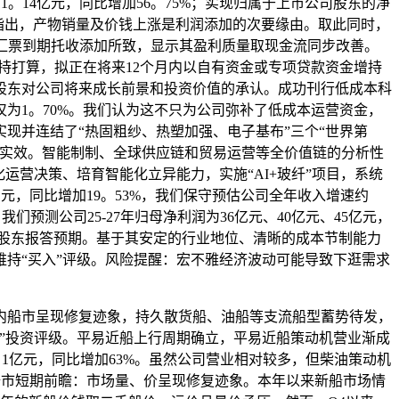
1。14亿元，同比增加56。75%；实现归属于上市公司股东的净
公司明白指出，产物销量及价钱上涨是利润添加的次要缘由。取此同时，
承兑汇票到期托收添加所致，显示其盈利质量取现金流同步改善。
持打算，拟正在将来12个月内以自有资金或专项贷款资金增持
点股东对公司将来成长前景和投资价值的承认。成功刊行低成本科
率仅为1。70%。我们认为这不只为公司弥补了低成本运营资金，
现并连结了“热固粗纱、热塑加强、电子基布”三个“世界第
增实效。智能制制、全球供应链和贸易运营等全价值链的分析性
运营决策、培育智能化立异能力，实施“AI+玻纤”项目，系统
亿元，同比增加19。53%，我们保守预估公司全年收入增速约
布。我们预测公司25-27年归母净利润为36亿元、40亿元、45亿元，
边际和股东报答预期。基于其安定的行业地位、清晰的成本节制能力
持“买入”评级。风险提醒：宏不雅经济波动可能导致下逛需求
内船市呈现修复迹象，持久散货船、油船等支流船型蓄势待发，
”投资评级。平易近船上行周期确立，平易近船策动机营业渐成
2。1亿元，同比增加63%。虽然公司营业相对较多，但柴油策动机
。船市短期前瞻：市场量、价呈现修复迹象。本年以来新船市场情