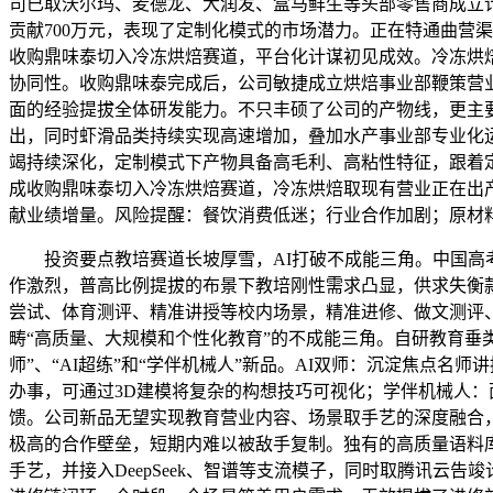
司已取沃尔玛、麦德龙、大润发、盒马鲜生等头部零售商成立计
贡献700万元，表现了定制化模式的市场潜力。正在特通曲营
收购鼎味泰切入冷冻烘焙赛道，平台化计谋初见成效。冷冻烘
协同性。收购鼎味泰完成后，公司敏捷成立烘焙事业部鞭策营
面的经验提拔全体研发能力。不只丰硕了公司的产物线，更主要
出，同时虾滑品类持续实现高速增加，叠加水产事业部专业化
竭持续深化，定制模式下产物具备高毛利、高粘性特征，跟着定制
成收购鼎味泰切入冷冻烘焙赛道，冷冻烘焙取现有营业正在出
献业绩增量。风险提醒：餐饮消费低迷；行业合作加剧；原材
投资要点教培赛道长坡厚雪，AI打破不成能三角。中国高考报名人数从
作激烈，普高比例提拔的布景下教培刚性需求凸显，供求失衡
尝试、体育测评、精准讲授等校内场景，精准进修、做文测评
畴“高质量、大规模和个性化教育”的不成能三角。自研教育垂类大
师”、“AI超练”和“学伴机械人”新品。AI双师：沉淀焦点
办事，可通过3D建模将复杂的构想技巧可视化；学伴机械人
馈。公司新品无望实现教育营业内容、场景取手艺的深度融合
极高的合作壁垒，短期内难以被敌手复制。独有的高质量语料库
手艺，并接入DeepSeek、智谱等支流模子，同时取腾讯云