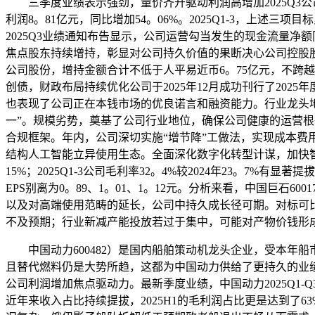
三季度业绩表示强劲，量价齐升驱动利润高增加2025Q3公司实
利润8。81亿元，同比增加54。06%。2025Q1-3，上述三
2025Q3业绩通知布告显示，公司运营勾当发生的现金流量净
焦点股东持续增持，彰显对公司持久价值的果断决心公司控股股
公司股份，增持金额合计不低于人平易近币6。75亿元，不跨
创债，财政布局持续优化公司于2025年12月成功刊行了202
也表现了公司正在本钱市场的优良诺言和融资能力。行业龙头地
一”。规模劣势，奠基了公司行业地位，确保公司健康的运营
合规框架。年内，公司深切实施“增节降”工做法，实现成本费
结构人工智能立异使用生态。全面深化数字化转型计谋，加快智能手
15%；2025Q1-3公司毛利率32。4%较2024年23。7%有
EPS别离为0。89、1。01、1。12元。分析来看，中国巨
以及对高端使用范畴的延长，公司中持久成长径可期。对标可
不及预期；行业新减产能投放若过于集中，可能对产物价钱形
中国动力600482）是国内船舶策动机龙头企业，受本年
且替代燃料仍是大势所趋，这都为中国动力供给了更持久的业
公司利润增加焦点驱动力。最新季度业绩，中国动力2025Q1-
近年来收入占比持续提拔，2025H1的毛利润占比更是达到