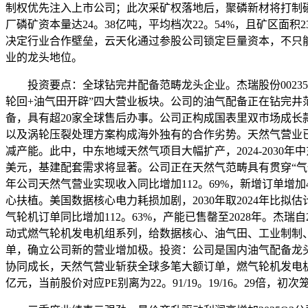
制权优先注入上市公司；此次采矿权落地后，聚磷新材将打制
厂磷矿资本量达24。38亿吨，平均档次22。54%，且矿区面
决定行业合作壁垒，云天化通过参股公司锁定巨量资本，不只
业的龙头地位。
投资要点：全球钻完井配备范畴龙头企业。杰瑞股份00235
轮回+油气田开辟”四大营业板块。公司的油气配备正在钻完井范
备，具有超20家全球售后办事。公司正构成国表里双市场成长款
以及涡轮压裂处理方案构成海外独有的合作劣势。天然气营业已成“
减产能。此中，中东地域天然气项目大幅扩产，2024-2030
美元，基建配套需求将显著。公司正在天然气范畴具有贯穿“气
年公司天然气营业实现收入同比增加112。69%，新增订单增
心扶植。美国数据核心电力耗损加剧，2030年取2024年比拟估
气轮机订单同比增加112。63%，产能已售罄至2028年。杰
动式燃气轮机发电机组系列，给数据核心、油气田、工业制制
单，确立公司新的营业增加极。投资：公司是国内油气配备龙
协同成长，天然气营业斩获全球多笔大额订单，燃气轮机发电机组营业
亿元，当前股价对应PE别离为22。91/19。19/16。2