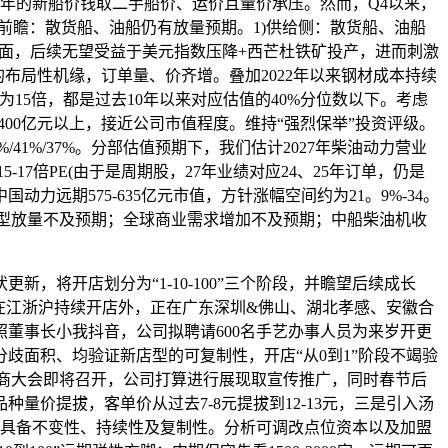
年的新船价钱取二手船价、运价且量价承压。然而，Q4以来，
前瞻：散货船、油船仍有放量预期。1)供给侧：散货船、油船
方面，后续无望受益于美元指数压降+西芒杜铁矿投产，进而刺激
布局性机缘，订单量、价齐增。叠加2022年以来钢材成本持续
为15倍，都是过去10年以来对应估值的40%分位数以下。考虑
00亿元以上，接近公司市值程度。维持“强烈保举”投资评级。
8%/41%/37%。分部估值预期下，我们估计2027年柴油动力营业
-17倍PE(由于是周期股，27年业绩对应24、25年订单，仍是
力远期575-635亿元市值，方针涨幅空间约为21。9%-34。
船型放量不及预期；全球商业需求增加不及预期；中船柴油机收
将开店划分为“1-10-100”三个阶段，并瞻望后续成长
正在江浙沪持续开店外，正在广东深圳&佛山、湖北孝感、安徽合
董事长小我抖音，公司拟聘请600名手艺办事人员为来岁开更
歧面积、均验证新店型的可复制性，开店“从0到1”阶段不竭验
加盟商大会即将召开，公司打算进行展现取宣传推广，同时春节后
价提拔，客单价从过去7-8元提拔到12-13元，三是引入汤
子具备不变性、持续性及复制性。分析可调改点位资本以及加盟