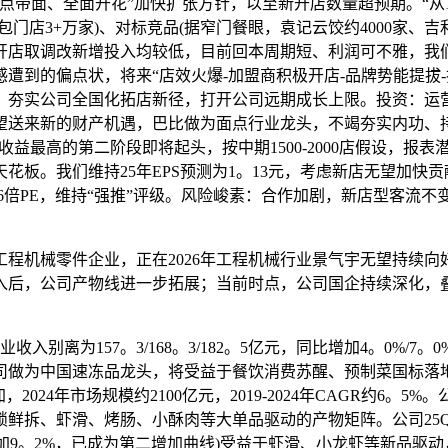
带面、全面开花”加快扩张方针，以至新开店数量超预期。“从10到1
3+万家)、对标竞品(据窄门餐眼，袁记云饺约4000家、吉利混沌
开店取调改新增投入均较低，目前回本周期短、利润可不雅，我
遭到的偏点状，将来“店效火爆-加盟商积极开店-品牌势能提拔
、夯实公司全国化拓店新径，打开公司远期成长上限。投资：运营
望送来新的财产机遇，巴比做为面点行业龙头，不竭夯实内功、持
资收益最高的第二阶段即将起头，按中期1500-2000店假设，
们维持25年EPS预测为1。13元，考虑新店无望加快贡献，上修26-
对应26年26倍PE，维持“强推”评级。风险峻素：合作加剧，新店
机械零件企业，正在2026年工程机械行业景气宇无望持续向
注入后，公司产物线进一步拓展；当前时点，公司国企持续深化
。
入别离为157。3/168。3/182。5亿元，同比增加4。0%/7。0%
X/13。8X。公司做为中国速冻品龙头，将受益于餐饮消费苏醒、预
024年市场规模约2100亿元，2019-2024年CAGR约6
拆、虾滑、烤肠、小酥肉等大单品驱动的产物矩阵。公司25Q1-
加9。2%，已成为第二增加曲线)受益于虾滑、小龙虾等新品驱动，估计