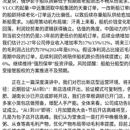
况复杂，俄伊影子船队拆解低于预期致老船退出不畅从而需求、
VLCC的起量+中远集团取中船集团的天量订单，一改新船订
的船龄持续老化+订单运力比偏低，以致后续存量船队供给愈加
新船需求。3)船用策动机布局端：汗青上来看，船机价钱变化
回落，利润铰剪差的逻辑获得确立。估值的角度，中国动力的平安边
到当前交付的仍是2-3年前的更低价的船机订单，后续业绩增
我们估计25-27年公司停业收入增加率为17%/15%/12%，将来
的毛利润占比约为70%(2024年是63%)。假设净利润占比接近
周期中段的订单，后续利润仍将陪伴船机跌价而持续提拔)；其他营业
6%。继续维持“强烈保举”投资评级。风险提醒：船舶分船型
受接管股权的方案推进不及预期。
正在上一篇深度演讲中，我们对巴比新店型运营环境、将来可复
径：近期验证“从0到1”：新店连续开出，验证模式可复制性
肥、湖南长沙已开店或即将开店，我们亦草根调研已开门店，反
多家小笼包店做预备，增配人手产能。全体来看，公司成功告竣
证成立。“从1到10”即将：1月加盟商大会+节后开店高峰将
凡是为包子店开店高峰。我们认为堂食店一是打开中晚餐场景，
粥、从食等高毛利产物，优化产物布局带动毛利率提拔。目前上