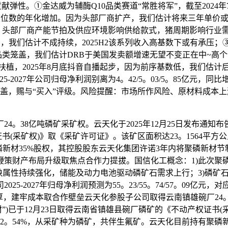
弹性。①金达威为辅酶Q10品类赛道“常胜将军”，截至2024年
位数的年化增加。因为头部厂商扩产，我们估计将来三年单价或
，头部厂商产能节拍及供应环境影响供给款式，猪周期影响行业
走高，我们估计不成持续，2025H2该系列收入高基数下或有承压
实现全品类笼盖，我们估计DRB于美国发卖额增速无望不变正在中
扶植，2025年8月底抖音自播起步，因为前序基数低，我们估计
027年公司归母净利润别离为4。42/5。03/5。85亿元，同比增速为2
初次笼盖，赐与“买入”评级。风险提醒：市场所作风险、原材料成
4。38亿吨磷矿采矿权。云天化于2025年12月25日发布通知
书(采矿权)》取《采矿许可证》。该矿区面积达23。1564平方公里
聚磷新材35%股权，其控股股东云天化集团许诺3年内将聚磷新材
鞭策财产布局升级取焦点合作力提拔。国信化工概念：1)此次聚
缺属性持续强化，储能及动力电池驱动磷矿石需求上行；3)磷矿
27年归母净利润预测为55。23/55。74/57。09亿元，对应EPS
增厚，建牢成本取合作壁垒云天化参股子公司取得云南镇雄碗厂24。3
)已于12月23日取得云南省镇雄县碗厂磷矿的《不动产权证书(采
档次22。54%，从采矿种为磷矿，共伴生氟矿。云天化目前持有聚