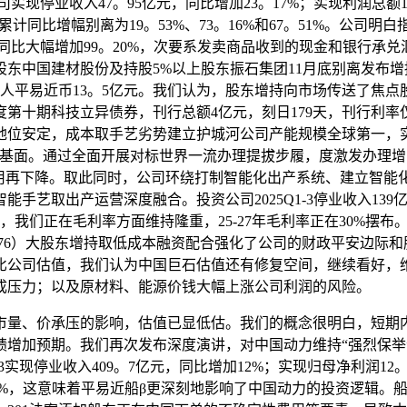
现停业收入47。95亿元，同比增加23。17%；实现利润总额1
项目标累计同比增幅别离为19。53%、73。16%和67。51%。
额同比大幅增加99。20%，次要系发卖商品收到的现金和银行
东中国建材股份及持股5%以上股东振石集团11月底别离发布增
越人平易近币13。5亿元。我们认为，股东增持向市场传送了焦
5年度第十期科技立异债券，刊行总额4亿元，刻日179天，刊行利
位安定，成本取手艺劣势建立护城河公司产能规模全球第一，实
根基面。通过全面开展对标世界一流办理提拔步履，度激发办理
用再下降。取此同时，公司环绕打制智能化出产系统、建立智能化
艺取出产运营深度融合。投资公司2025Q1-3停业收入139
显著提拔，我们正在毛利率方面维持隆重，25-27年毛利率正在30%摆
石600176）大股东增持取低成本融资配合强化了公司的财政平安
比公司估值，我们认为中国巨石估值还有修复空间，继续看好，维
成压力；以及原材料、能源价钱大幅上涨公司利润的风险。
船市量、价承压的影响，估值已显低估。我们的概念很明白，短期
绩增加预期。我们再次发布深度演讲，对中国动力维持“强烈保举
Q3实现停业收入409。7亿元，同比增加12%；实现归母净利润1
了63%，这意味着平易近船β更深刻地影响了中国动力的投资逻辑