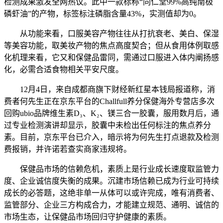
检测成果激发全网热议。此中一款标称“同仁堂99%高纯南极
磷虾油”的产物，标签标注磷脂含量43%，实测值却为0。
从功能来看，口服美容产物往往从打抗衰老、美白、保湿
等美容功能，取美妆产物的焦点高度契合；但从食用体例取感
化机理来看，它又和保健品雷同，需通过口服进入体内阐扬感
化，必需合适食物相关平安尺度。
12月4日，来自成都商旗下财经新红星本钱局报道称，消
费者何先生正在京东平台的Challfull养分保健海外专营店多次
回购ubio品牌维生素D₃、K₂、镁三合一胶囊，服用数月后，通
过专业检测演讲却显示，胶囊中未检出任何标注的焦点养分
素。目前，京东平台已介入，暗示将为何先生打点退款及检测
费报销，并许诺若查实商家违规将。
保健品市场的信赖危机，素质上是行业成长速度取监管力
度、企业诚信度失衡的成果。沉建市场信赖已成为行业可持续
成长的必答题，这绝非单一从体可以或许完成，唯有消费者、
监管部分、企业三方构成合力，才能建立规范、通明、诚信的
市场生态，让保健品市场回归守护健康的素质。