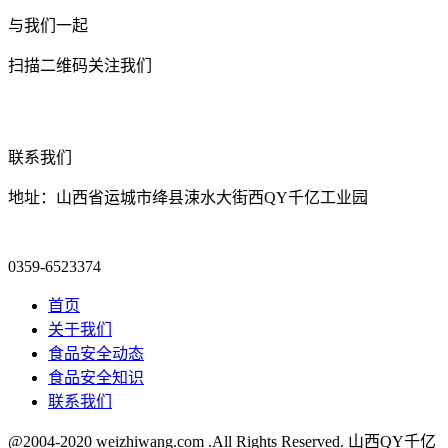
与我们一起
扫描二维码关注我们
联系我们
地址：山西省运城市绛县涑水大街西QY千亿工业园
0359-6523374
首页
关于我们
食品安全动态
食品安全知识
联系我们
@2004-2020 weizhiwang.com .All Rights Reserved. 山西QY千亿