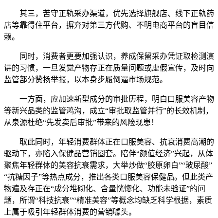
其三，苦守正轨采办渠道，优先选择旗舰店、线下正轨药
店等靠得住平台，摒弃对第三方代购、不明电商平台的盲目信
赖。
同时，消费者更要加强认识，养成保留采办凭证取检测演
讲的习惯，一旦发觉产物存正在质量问题或虚假宣传，及时向
监管部分赞扬举报，以本身步履倒逼市场规范。
一方面，应加速新型成分的审批历程，明白口服美容产物
等新兴品类的监管鸿沟，成立“审批取监管并行”的长效机制，
从泉源杜绝“先发卖后审批”带来的风险现患！
取此同时，年轻消费群体正在口服美容、抗衰消费高潮的
驱动下，亦陷入保健品营销圈套。陪伴“颜值经济”兴起，从体
聚焦年轻群体的美容抗衰需求，大举炒做“胶原卵白”“玻尿酸”
“抗糖因子”等热点成分，推出各类口服美容保健品。但此类产
物遍及存正在“成分堆砌化、含量恍惚化、功能未验证”的问
题，所谓“科技抗衰”“精准美容”等概念均缺乏科学根据，素质
上属于吸引年轻群体消费的营销噱头。