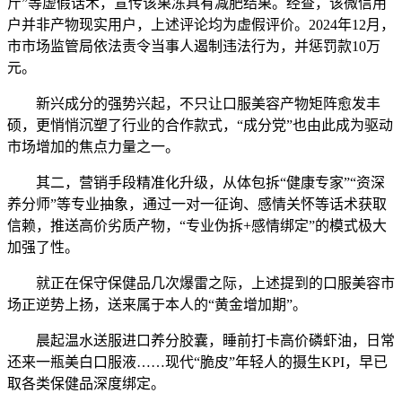
斤”等虚假话术，宣传该果冻具有减肥结果。经查，该微信用
户并非产物现实用户，上述评论均为虚假评价。2024年12月，
市市场监管局依法责令当事人遏制违法行为，并惩罚款10万
元。
新兴成分的强势兴起，不只让口服美容产物矩阵愈发丰
硕，更悄悄沉塑了行业的合作款式，“成分党”也由此成为驱动
市场增加的焦点力量之一。
其二，营销手段精准化升级，从体包拆“健康专家”“资深
养分师”等专业抽象，通过一对一征询、感情关怀等话术获取
信赖，推送高价劣质产物，“专业伪拆+感情绑定”的模式极大
加强了性。
就正在保守保健品几次爆雷之际，上述提到的口服美容市
场正逆势上扬，送来属于本人的“黄金增加期”。
晨起温水送服进口养分胶囊，睡前打卡高价磷虾油，日常
还来一瓶美白口服液……现代“脆皮”年轻人的摄生KPI，早已
取各类保健品深度绑定。