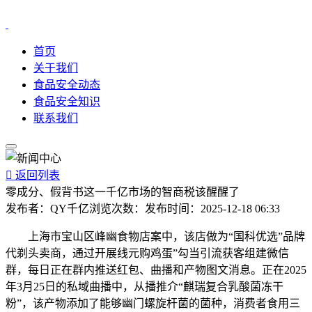
首页
关于我们
食品安全动态
食品安全知识
联系我们

返回列表
零成分、假背书这一千亿市场的智商税该醒醒了
发布者：
QY千亿
浏览次数：
发布时间：
2025-12-18 06:33
上海市宝山区峰幽食物店案中，该店做为“国科优选”品牌
代剃头卖商，通过开展线元购鸡蛋”勾当引流获客组建微信
群，每日正在群内推送红包、曲播和产物图文消息。正在2025
年3月25日的私域曲播中，从播推介“麒瑞复合乳酸菌冻干
粉”，该产物添加了能够幽门螺旋杆菌的菌种，消费者食用三