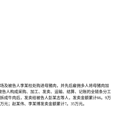
屠宰场及被告人李某柱处购进母猪肉，并先后雇佣多人将母猪肉加
，被告人构成采购、加工、发卖、运输、结算、记账的全链条分工
拆成牛肉后，发卖给被告人彭某志等人，发卖金额累计66。9万
万元；赵某伟、李某博发卖金额累计7。35万元。