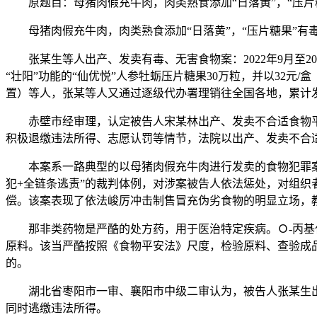
原题目：母猪肉假充牛肉，肉类熟食添加“日落黄”，“压片
母猪肉假充牛肉，肉类熟食添加“日落黄”，“压片糖果”有
张某生等人出产、发卖有毒、无害食物案：2022年9月至2
“壮阳”功能的“仙优悦”人参牡蛎压片糖果30万粒，并以32元
置）等人，张某等人又通过逐级代办署理销往全国各地，累计发
赤壁市经审理，认定被告人宋某林出产、发卖不合适食物平
积极退缴违法所得、志愿认罚等情节，法院以出产、发卖不合
本案系一路典型的以母猪肉假充牛肉进行发卖的食物犯罪案件
犯+全链条逃责”的裁判体例，对涉案被告人依法惩处，对组
偿。该案表现了依法峻厉冲击制售冒充伪劣食物的明显立场，
那非类药物是严酷的处方药，用于医治特定疾病。Ｏ-丙基伐地
原料。该当严酷按照《食物平安法》尺度，检验原料、查验成
的。
湖北省枣阳市一审、襄阳市中级二审认为，被告人张某生出产
同时逃缴违法所得。