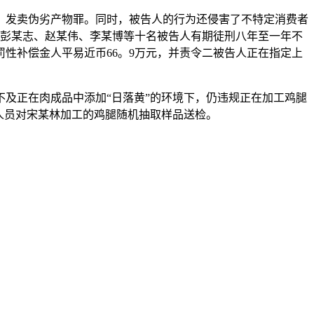
发卖伪劣产物罪。同时，被告人的行为还侵害了不特定消费者
、彭某志、赵某伟、李某博等十名被告人有期徒刑八年至一年不
罚性补偿金人平易近币66。9万元，并责令二被告人正在指定上
不及正在肉成品中添加“日落黄”的环境下，仍违规正在加工鸡腿
做人员对宋某林加工的鸡腿随机抽取样品送检。