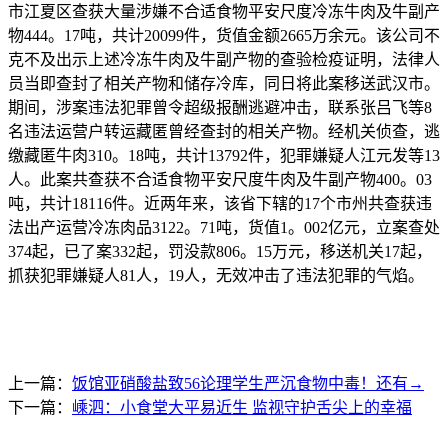
市江夏区查获大量涉嫌不合适食物平安尺度冷冻牛肉及牛副产
物444。17吨，共计20099件，货值金额2665万余元。该公司不
克不及出示上述冷冻牛肉及牛副产物的查验检疫证明，法律人
员当即查封了相关产物和储存冷库，同日将此案移送武汉市。
期间，涉案违法犯罪曾令超级报酬逃避冲击，联系张吕飞等8
名违法运营户转运藏匿曾经查封的相关产物。经机关侦查，逃
缴藏匿牛肉310。18吨，共计13792件，犯罪嫌疑人江元发等13
人。此案共查获不合适食物平安尺度牛肉及牛副产物400。03
吨，共计18116件。近两年来，该省下辖的17个市州共查获违
法出产运营冷冻肉品3122。71吨，货值1。002亿元，立案查处
374起，已了案332起，罚没款806。15万元，移送机关17起，
抓获犯罪嫌疑人81人，19人，无效冲击了违法犯罪的气焰。
上一篇：
饭馆亚硝酸盐致56论理学生严沉食物中毒！还有→
下一篇：
嵊泗：小食堂大平易近生 监视守护舌尖上的幸福