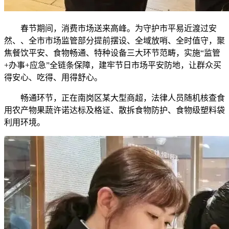
春节期间，消费市场送来高峰。为守护市平易近渡过安
然、、全市市场监管部分提前摆设、全域放哨、全时值守，聚
焦餐饮平安、食物畅通、特种设备三大环节范畴，实施“监管
+办事+应急”全链条保障，建牢节日市场平安防地，让群众买
得安心、吃得、用得舒心。
畅通环节，正在南岗区某大型商超，法律人员随机核查食
用农产物果蔬许诺达标及格证、散拆食物防护、食物级塑料袋
利用环境。