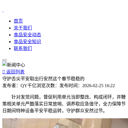
首页
关于我们
食品安全动态
食品安全知识
联系我们

返回列表
守护舌尖平安取出行安然这个春节稳稳的
发布者：
QY千亿
浏览次数：
发布时间：
2026-02-25 16:22
针对发觉问题，督促利用单元当即整改、构成闭环，并鞭
策相关单元严酷落实日常放哨、调养取应急值守，全力保障节
日期间特种设备平安平稳运转，守护群众安然过节。