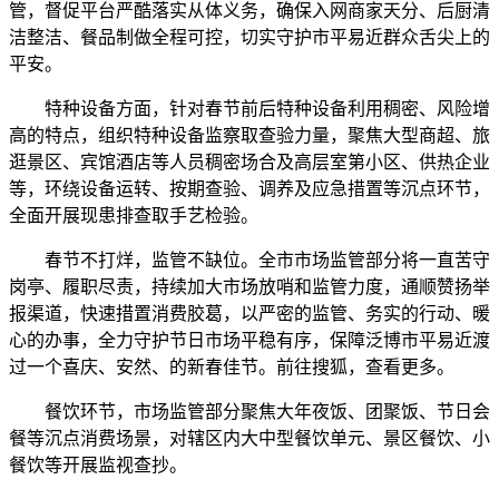
管，督促平台严酷落实从体义务，确保入网商家天分、后厨清
洁整洁、餐品制做全程可控，切实守护市平易近群众舌尖上的
平安。
特种设备方面，针对春节前后特种设备利用稠密、风险增
高的特点，组织特种设备监察取查验力量，聚焦大型商超、旅
逛景区、宾馆酒店等人员稠密场合及高层室第小区、供热企业
等，环绕设备运转、按期查验、调养及应急措置等沉点环节，
全面开展现患排查取手艺检验。
春节不打烊，监管不缺位。全市市场监管部分将一直苦守
岗亭、履职尽责，持续加大市场放哨和监管力度，通顺赞扬举
报渠道，快速措置消费胶葛，以严密的监管、务实的行动、暖
心的办事，全力守护节日市场平稳有序，保障泛博市平易近渡
过一个喜庆、安然、的新春佳节。前往搜狐，查看更多。
餐饮环节，市场监管部分聚焦大年夜饭、团聚饭、节日会
餐等沉点消费场景，对辖区内大中型餐饮单元、景区餐饮、小
餐饮等开展监视查抄。