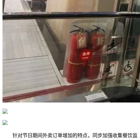
针对节日期间外卖订单增加的特点，同步加强收集餐饮监