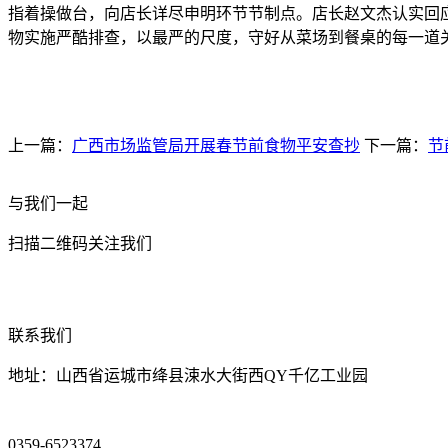
指着操做台，向店长详尽申明环节节制点。店长赵文杰认实回应
物实施严酷排查，以最严的尺度，守好从菜场到餐桌的每一道
上一篇：
广西市场监管局开展春节前食物平安查抄
下一篇：
节
与我们一起
扫描二维码关注我们
联系我们
地址：山西省运城市绛县涑水大街西QY千亿工业园
0359-6523374