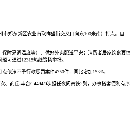
州市郑东新区农业南取祥盛街交叉口向东100米南）打点。自
保障烹调温度等）、做好外卖配送平安；消费者居家饮食要慎
可通过12315热线赞扬举报。
法不予行政惩罚案件4750件，同比增加153%。
、商丘-丰台G4494/0次担任夜间高铁2列，办事搭客便利有序