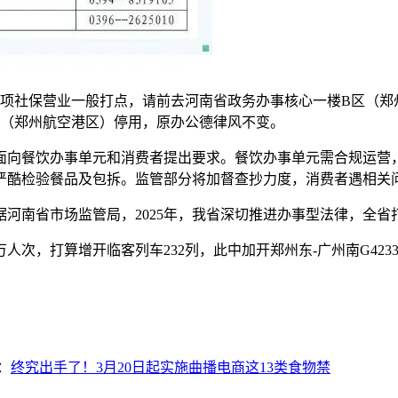
间各项社保营业一般打点，请前去河南省政务办事核心一楼B区（郑
地址（郑州航空港区）停用，原办公德律风不变。
向餐饮办事单元和消费者提出要求。餐饮办事单元需合规运营，
酷检验餐品及包拆。监管部分将加督查抄力度，消费者遇相关问题
省市场监管局，2025年，我省深切推进办事型法律，全省打点依
次，打算增开临客列车232列，此中加开郑州东-广州南G4233次
：
终究出手了！3月20日起实施曲播电商这13类食物禁