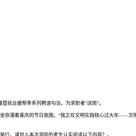
暨就业援帮季系列聘请勾当，为求职者“送岗”。
弥漫着喜庆的节日氛围，“我正在文明实践核心过大年——文明‘
2日举行，请加入本次测验的考生认实阅读以下内容？。