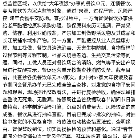
点监管区域，以供给“大年夜饭”办事的餐饮单元、连锁餐饮、
宴席餐饮等为沉点监管对象，通过“泉源、过程严管、风险严
控”建牢食物平安防地。查抄过程中，一方面督促餐饮办事供
给者严酷把控原料采购办理，确保原料来历可逃溯，严禁采
购、储存、利用亚硝酸盐，严禁加工制做野活泼物及其成品和
长江禁捕水域水产物。另一方面，严酷把控从业人员健康办
理、加工操做、餐饮具清洗消毒、无害生物防制、食物留样等
过程节制等过程节制，杜品未烧熟煮透、生熟交叉污染等问
题。同时，工做人员还对餐饮场合的消防、燃气等平安出产现
患进行提醒提示，督促运营单元按期查抄消防设备、截至目
前，共查抄各类餐饮单元792家次，此中对67家大年夜饭及春
节期间会餐承办单元已完成全笼盖查抄，对发觉的食物平安问
题和现患，现场提出整改看法，并进行复检验收，确保现患排
查整改无死角、无脱漏。按照既往监管数据取春节期间节日消
费特点，科学制定抽检打算，沉点对消费量大、风险较高的肉
成品、餐饮具进行抽样查验。目前已完成57批次的抽样，对抽
检中发觉的不及格食物，将依法启动核查措置法式，查明缘
由、督促整改到位，切实阐扬抽检的预警和感化。通过“春节
期间公益促销勾当”“赏风俗河套、逛年味临河”等勾当，普遍