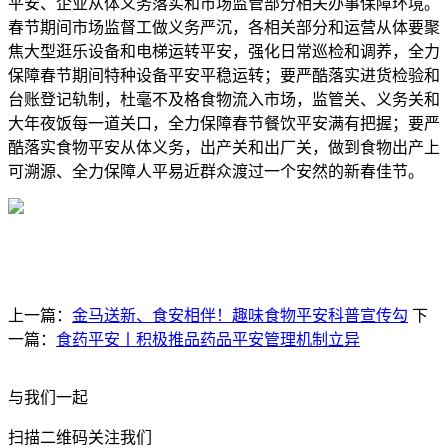
平安、企业从体义务落实和市场监管部分相关办事保障环境。
春节期间市场监督工做义务严沉，各相关部分和运营从体要聚
焦大型逛乐设备和电梯运转平安，强化日常巡检和调养，全力
保障春节期间特种设备平安平稳运转；要严酷落实进货检验和
台账登记轨制，杜毫不及格食物流入市场，监管关、义务关和
大年夜饭每一道关口，全力保障春节餐饮平安满有把握；要严
酷落实食物平安从体义务，出产关和出厂关，做到食物出产上
可溯源、全力保障人平易近群众渡过一个安然的新春佳节。
上一篇：
金马送新、食安相伴！趣味食物平安科普宣传勾
下
一篇：
食药平安丨积极推品药品平安管理机制立异
与我们一起
扫描二维码关注我们