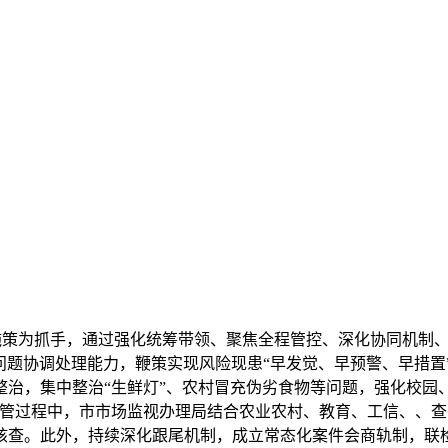
”施策为抓手，通过强化统筹带领、聚焦全程管控、深化协同机制
和问题协调处理能力，鞭策实现风险现患“早发觉、早预警、早措
治，集中整治“生鲜灯”、农村冒充伪劣食物等问题，强化校园
监管过程中，市市场监视办理局结合农业农村、教育、工信、、
核查。此外，持续深化跟尾机制，成立常态化案件会商轨制，联检