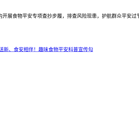
开展食物平安专项查抄步履，排查风险现患，护航群众平安过
送新、食安相伴！趣味食物平安科普宣传勾