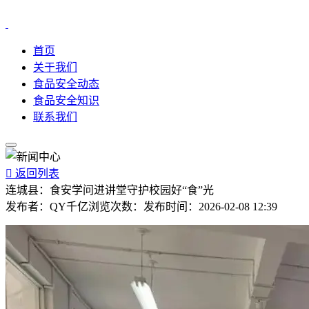
首页
关于我们
食品安全动态
食品安全知识
联系我们

返回列表
连城县：食安学问进讲堂守护校园好“食”光
发布者：
QY千亿
浏览次数：
发布时间：
2026-02-08 12:39