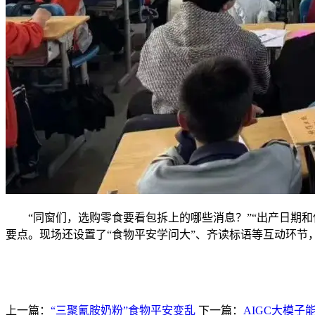
“同窗们，选购零食要看包拆上的哪些消息？”“出产日期和
要点。现场还设置了“食物平安学问大”、齐读标语等互动环节
上一篇：
“三聚氰胺奶粉”食物平安变乱
下一篇：
AIGC大模子能