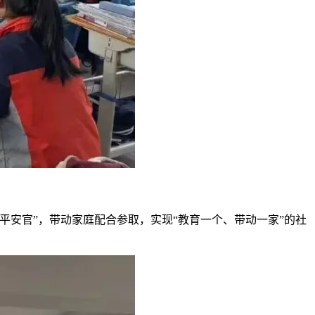
安官”，带动家庭配合参取，实现“教育一个、带动一家”的社