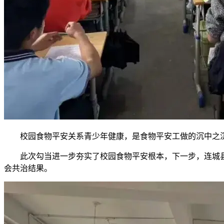
校园食物平安关系青少年健康，是食物平安工做的沉中之沉
此次勾当进一步夯实了校园食物平安根本，下一步，连城县市
会共治结果。