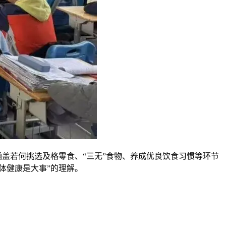
盖若何挑选及格零食、“三无”食物、养成优良饮食习惯等环节
体健康是大事”的理解。