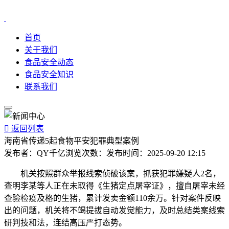
首页
关于我们
食品安全动态
食品安全知识
联系我们

返回列表
海南省传递5起食物平安犯罪典型案例
发布者：
QY千亿
浏览次数：
发布时间：
2025-09-20 12:15
机关按照群众举报线索侦破该案，抓获犯罪嫌疑人2名，
查明李某等人正在未取得《生猪定点屠宰证》，擅自屠宰未经
查验检疫及格的生猪，累计发卖金额110余万。针对案件反映
出的问题，机关将不竭提拔自动发觉能力，及时总结类案线索
研判技和法，连结高压严打态势。