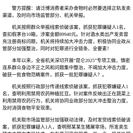
警方提醒：请泛博消费者采办食物时必然要选择正轨发卖
渠道，及时向市场监管部分、机关举报。
机关按照群众举报线索侦破该案，抓获犯罪嫌疑人1名，
查扣假茅台10箱，涉案金额89940元。针对酒水类出产发卖冒
充注册商标问题，机关将持续加大冲击力度，积极协同业政从
管部分加强整治，同时对犯罪进行全链条、全要素！
本年以来，全省机关深切开展“昆仑2025”专项工做，慎密
连系群众身边不正之风和问题集中整治，不竭加大冲击力度，
破获一批食物范畴案件，抓获一批犯罪嫌疑人？。
机关按照行政部分传递线索侦破该案，抓获犯罪嫌疑人1
名，查明利用禁用农药种植豇豆。针对案件反映出正在蔬菜上
利用禁用农药行为，机关将协同业政部分加大冲击整治力度，
及时消弭食物平安现患。
机关取市场监管部分加强联动法律，及时发觉线索侦破该
案，抓获犯罪嫌疑人1人，查明邢某某生猪屠宰场，所发卖生