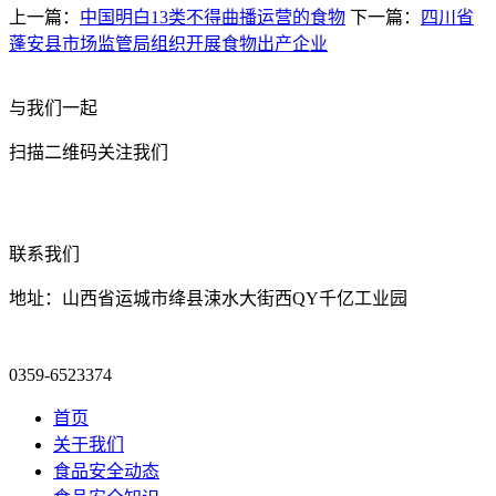
上一篇：
中国明白13类不得曲播运营的食物
下一篇：
四川省
蓬安县市场监管局组织开展食物出产企业
与我们一起
扫描二维码关注我们
联系我们
地址：山西省运城市绛县涑水大街西QY千亿工业园
0359-6523374
首页
关于我们
食品安全动态