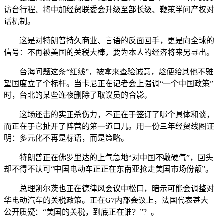
访台行程、将中加经贸联委会升级至部长级、鞭策学问产权对
话机制。
这是对特朗普持久商业、言语的反面回手，更是向全球的
信号：不再被美国的关税大棒，要为本人的经济将来另寻出。
台海问题这条“红线”，被拿来查验诚意，趁便给其他不雅
望国度立了个标杆。当卡尼正在记者会上强调“一个中国政策”
时，台北的某些连夜删除了取议员的合影。
这场还击的实正杀伤力，不正在于签订了哪个具体和谈，
而正在于它扯开了阵营的第一道口儿。用一份三年经贸线图证
明：多元化不再是标语，而是策略。
特朗普正在佛罗里达的上气急地“对中国不敷硬气”，回头
却不得不认可“中国电动车正正在东南亚抢走美国市场份额”。
总理朔尔茨也正在德律风会议中松口，暗示可能会调整对
华电动汽车的关税政策。正在G7内部会议上，法国代表甚大
公开质疑：“美国的关税，到底正在谁？”？。