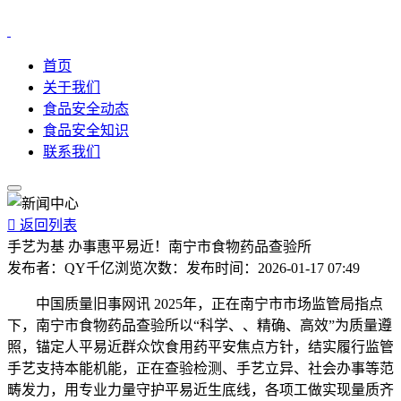
首页
关于我们
食品安全动态
食品安全知识
联系我们

返回列表
手艺为基 办事惠平易近！南宁市食物药品查验所
发布者：
QY千亿
浏览次数：
发布时间：
2026-01-17 07:49
中国质量旧事网讯 2025年，正在南宁市市场监管局指点
下，南宁市食物药品查验所以“科学、、精确、高效”为质量遵
照，锚定人平易近群众饮食用药平安焦点方针，结实履行监管
手艺支持本能机能，正在查验检测、手艺立异、社会办事等范
畴发力，用专业力量守护平易近生底线，各项工做实现量质齐