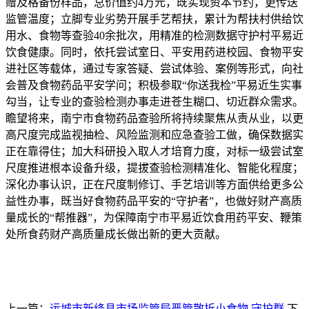
赠及格备份样品，总价值约4万元，既实现资本节约，更传送
监管温度；立脚专业劣势开展手艺帮扶，累计为帮扶村供给饮
用水、食物等查验40余批次，用精准的检测数据守护村平易近
饮食健康。同时，依托尝试室日、平安用药进校园、食物平安
进社区等载体，通过专家答疑、尝试体验、案例等形式，向社
会普及食物药品平安学问；积极参取“你送我检”平易近生实事
勾当，让专业的查验检测办事走进苍生糊口、切近群众需求。
瞻望将来，南宁市食物药品查验所将持续聚焦从责从业，以更
高尺度完成监视抽检、风险监测和应急查验工做，确保数据实
正在靠得住；加大科研投入取人才培育力度，对标一级尝试室
尺度推进根本设备升级，提拔查验检测精准化、智能化程度；
深化办事认识，正在尺度制修订、手艺培训等方面供给更多公
益性办事，既当好食物药品平安的“守护者”，也做好财产高质
量成长的“帮推器”，为保障南宁市平易近饮食用药平安、鞭策
处所食药财产高质量成长做出新的更大贡献。
上一篇：
运城市新绛县市场监管局严管散拆小食物 守护群
下