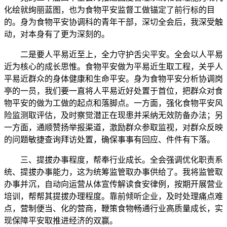
化绘就绚丽蓝图，也为食物平安监督工做锚定了前行标的目
的。身为食物平安协调科的青年干部，深切全会后，我深受触
动，对本身有了更为深刻的。
二是要人平易近至上，全力守护舌尖平安。全会以人平易
近为核心的成长思惟。食物平安做为平易近生取工程，关乎人
平易近群众的身体健康和生命平安。身为食物平安分析协调岗
亭的一员，我们要一直将人平易近好处置于首位，把群众对食
物平安的做为工做的起点和落脚点。一方面，强化食物平安风
险监测取评估，及时察觉潜正在现患并采纳无效防备办法；另
一方面，通顺赞扬举报渠道，激励群众参取监视，对群众反映
的问题敏捷查询拜访处置，确保事事有回应、件件有下落。
三、提拔办事程度，帮奉行业成长。全会强调优化职责系
统、提拔办事能力，这为统筹监管取办事供给了。我将监管取
办事并沉，自动向运营从体宣传解读食安律例，按期开展营业
培训，帮帮其提拔办理程度。靠前倾听企业，及时处理痛点难
点，营制便当、化的营商，鞭策食物畅通行业高质量成长，实
现保障平安取推进经济的双赢。