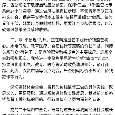
序；告急形态下敏捷启动应急预案，保障“三品一特”监管批示
系统24小时通顺。通过做风扶植提拔步履，率领青年团队正在
办文办会、保密平安等根本工做中“快稳严准细实”做风。做为
青年干部，既要以身做则树标杆，更要连合步队强根底，以过
硬做风鞭策全会落地收效。
二、以“平易近”为尺，正在精准监管中践行价钱监管初
心。水电气暖、教育医疗、食宿住行等范畴的价钱问题，间接
关系群众“荷包子”，是查验配合敷裕成色的主要标尺。连系全
会取鄂州现实，我将进一步聚焦平易近生价钱“痛点”“难点”，
持续深化水电气、教育、医疗等范畴收费清理规范，紧盯商
超、药店、农贸市场等沉点场合，严查明码标价不规范、价钱
欺诈等行为。
深切进修体会全会，将其为价钱监督工做的具体实践，既
是义务，更是履职。通过系统进修取实践反思，我对新时价格
钱监督工做的标的目的、径取价值有了更为深刻的认识。
党的二十届四中全会，既是对过去五年我国经济社会成长