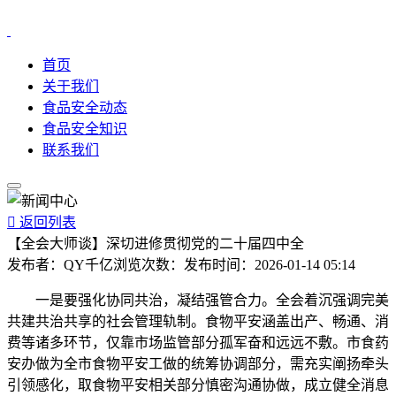
首页
关于我们
食品安全动态
食品安全知识
联系我们

返回列表
【全会大师谈】深切进修贯彻党的二十届四中全
发布者：
QY千亿
浏览次数：
发布时间：
2026-01-14 05:14
一是要强化协同共治，凝结强管合力。全会着沉强调完美
共建共治共享的社会管理轨制。食物平安涵盖出产、畅通、消
费等诸多环节，仅靠市场监管部分孤军奋和远远不敷。市食药
安办做为全市食物平安工做的统筹协调部分，需充实阐扬牵头
引领感化，取食物平安相关部分慎密沟通协做，成立健全消息