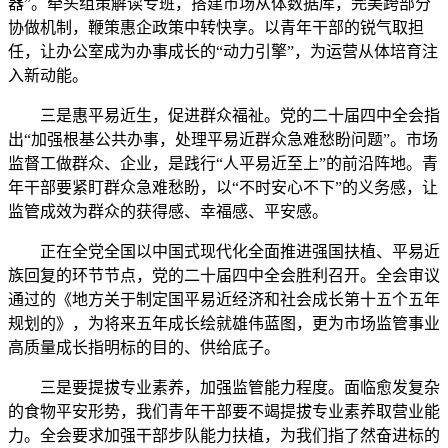
器”。牵头组策解读专班，搭建市场从体数据库，完美跨部分
协做机制，鞭策惠企政策中转快享。以青年干部的锐气取担
任，让办公室成为办事成长的“动力引擎”，为运营从体培育注
入新动能。
三是惠平易近生，促进群众福祉。党的二十届四中全会指
出“加强根基公共办事，处理平易近群众急难愁盼问题”。市场
监督工做群众、企业，是践行“人平易近至上”的前沿阵地。青
年干部要紧盯群众急难愁盼，以“不时安心不下”的义务感，让
监管成效为群众的获得感、幸福感、平安感。
正在全党全国以中国式现代化全面推进强国扶植、平易近
族回复的环节节点，党的二十届四中全会胜利召开。全会审议
通过的《地方关于制定国平易近经济和社会成长第十五个五年
规划的》，为将来五年成长绘就雄伟蓝图，更为市场监管事业
高质量成长指明标的目的、供给底子。
三是要提拔专业素养，加强监管能力程度。面临愈发复杂
的食物平安形势，我们青年干部要不竭提拔专业素养取营业能
力。全会要求加强干部步队能力扶植，为我们指了然奋进标的