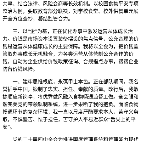
共享、结合法律、风险会商等长效机制。以校园食物平安专项
整治为例，要取教育部分联袂，对学校食堂、校外供餐单元展
开全方位查抄，凝结监管合力。
三、以“企”为基，正在优化办事中激发运营从体成长活
力。价钱是市场资本设置装备摆设的焦点信号，公允合理的价
钱是运营从体健康成长的主要保障。我将以全会为，把价钱监
管取办事成长无机融合，为各类运营从体营制公允合作的价
钱，自动为企业供给价钱政策征询、合规指点办事，帮帮企业
防备价钱风险。
一、建牢思惟根底，永葆甲士本色。正在部队期间，我名
誉插手中国，锻制了忠实、担任、奉献的质量。改行后，我敏
捷顺应新岗亭，将优秀做风融入食物畅通监督工做。全会强和
谐完美党的带领轨制系统，进一步果断了我的抱负。面临食物
畅通环节的复杂环境，我一直以尺度严酷要求本人，苦守义务
取，不惧坚苦、怯于担任，苦守护人平易近群众“舌尖上的平
安”。
党的二十届四中全会为推进国度管理系统和管理能力现代