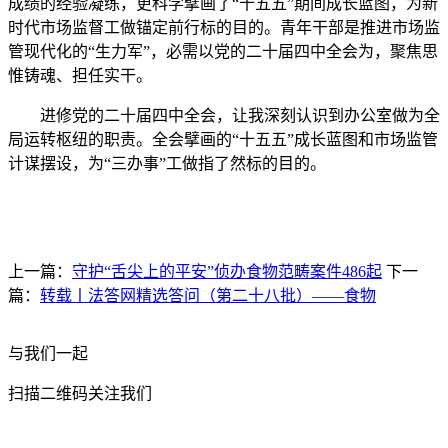
成绩的经验凝练，更科学擘画了“十五五”期间成长蓝图，为新
时代市场监督工做锚定前行标的目的。青年干部是推进市场监
管现代化的“生力军”，必需以党的二十届四中全会为，聚焦思
惟铸魂、担任实干。
进修党的二十届四中全会，让我深刻认识到办公室做为全
局运转枢纽的职责。全会擘画的“十五五”成长蓝图和市场监管
计谋摆设，为“三办事”工做指了然标的目的。
上一篇：
守护“舌尖上的平安”侦办食物范畴案件486起
下一
篇：
转载丨法答网精选答问（第二十八批）——食物
与我们一起
扫描二维码关注我们