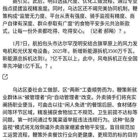
据引见，此后，明白选拔尺度、优化工做流程，通过专业
指点提拔监视精准度。同时，乌达区还不竭完美协同机制，鞭
策构成“监管无力度、平台从责有强度、骑手监视有精度、商
户自律有深度、群众参取有广度”的食物平安多元共治新款
式，让每一份外卖都吃得、吃得安心。（记者 郝飚）？。
1月7日，航拍包头市达尔罕茂明安结合旗草原上的风力发
电机和光伏发电设备。2025年，新增新能源拆机3500万千瓦，
新能源总拆机达到1。7亿千瓦以上，此中，风电拆机正在全国
率先冲破1亿千瓦。？。
乌达区委社会工做部、区“两新”工委顺势而为，鞭策新就
业群体从“被管理者”向“自动管理者”改变。外卖骑手们将充实
阐扬职业便当，可曲击以往“闲人免进”的餐馆后厨、食材储存
间等环节区域，精准捕获食物加工不规范、卫生前提不达标等
问题，第一时间通过专属渠道举报违法违规行为。这种“贴身
监视”模式将无效倒逼外卖商家绷紧食物平安弦，盲目规范加
工运营流程，鞭策外卖餐饮行业向更健康、更规范的标的目的